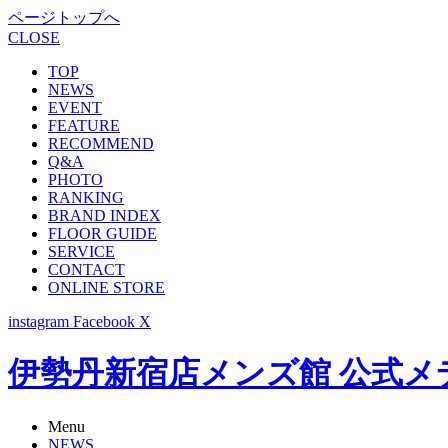
ページトップへ
CLOSE
TOP
NEWS
EVENT
FEATURE
RECOMMEND
Q&A
PHOTO
RANKING
BRAND INDEX
FLOOR GUIDE
SERVICE
CONTACT
ONLINE STORE
instagram
Facebook
X
伊勢丹新宿店メンズ館 公式メディア -
Menu
NEWS