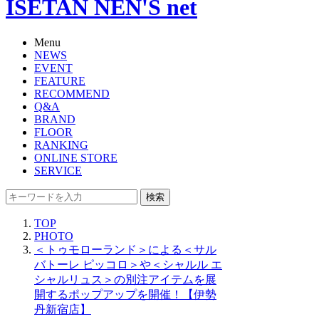
ISETAN NEN'S net
Menu
NEWS
EVENT
FEATURE
RECOMMEND
Q&A
BRAND
FLOOR
RANKING
ONLINE STORE
SERVICE
検索
TOP
PHOTO
＜トゥモローランド＞による＜サル
バトーレ ピッコロ＞や＜シャルル エ
シャルリュス＞の別注アイテムを展
開するポップアップを開催！【伊勢
丹新宿店】