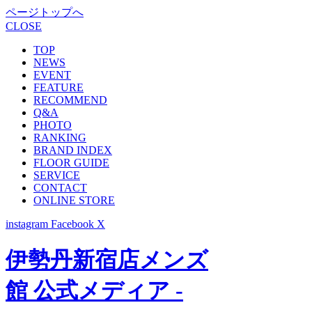
ページトップへ
CLOSE
TOP
NEWS
EVENT
FEATURE
RECOMMEND
Q&A
PHOTO
RANKING
BRAND INDEX
FLOOR GUIDE
SERVICE
CONTACT
ONLINE STORE
instagram
Facebook
X
伊勢丹新宿店メンズ
館 公式メディア -