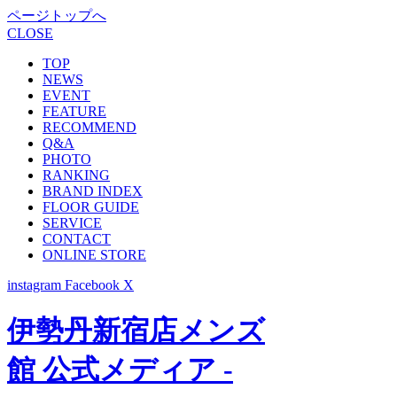
ページトップへ
CLOSE
TOP
NEWS
EVENT
FEATURE
RECOMMEND
Q&A
PHOTO
RANKING
BRAND INDEX
FLOOR GUIDE
SERVICE
CONTACT
ONLINE STORE
instagram
Facebook
X
伊勢丹新宿店メンズ
館 公式メディア -