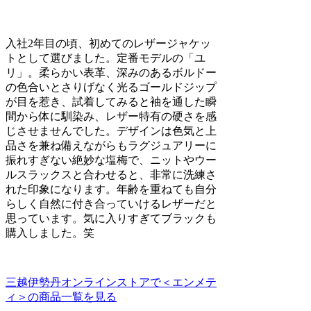
入社2年目の頃、初めてのレザージャケッ
トとして選びました。定番モデルの「ユ
リ」。柔らかい表革、深みのあるボルドー
の色合いとさりげなく光るゴールドジップ
が目を惹き、試着してみると袖を通した瞬
間から体に馴染み、レザー特有の硬さを感
じさせませんでした。デザインは色気と上
品さを兼ね備えながらもラグジュアリーに
振れすぎない絶妙な塩梅で、ニットやウー
ルスラックスと合わせると、非常に洗練さ
れた印象になります。年齢を重ねても自分
らしく自然に付き合っていけるレザーだと
思っています。気に入りすぎてブラックも
購入しました。笑
三越伊勢丹オンラインストアで＜エンメテ
ィ＞の商品一覧を見る