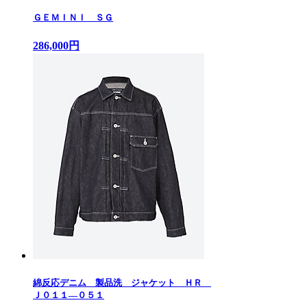
ＧＥＭＩＮＩ ＳＧ
286,000円
綿反応デニム 製品洗 ジャケット ＨＲ
Ｊ０１１—０５１