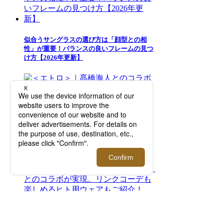
似合うサングラスの選び方は「顔型との相
性」が重要！バランスの良いフレームの見つ
け方【2026年更新】
＜エトロ＞｜髙橋海人とのコラボレーション
による「ETRO per Kaito Takahashi」から新
たなコレクションが登場【伊勢丹新宿店】
『LOVOT』｜＜アンダーカバー＞とのコラ