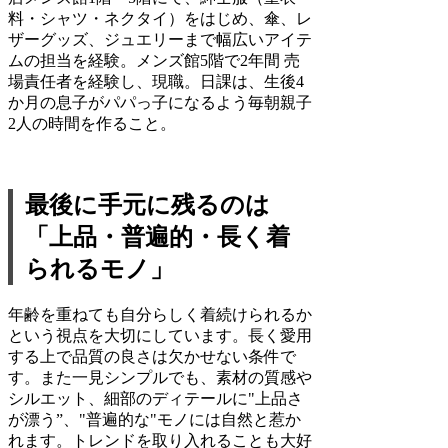
料・シャツ・ネクタイ）をはじめ、傘、レ
ザーグッズ、ジュエリーまで幅広いアイテ
ムの担当を経験。メンズ館5階で2年間 売
場責任者を経験し、現職。日課は、生後4
か月の息子がパパっ子になるよう毎朝親子
2人の時間を作ること。
最後に手元に残るのは
「上品・普遍的・長く着
られるモノ」
年齢を重ねても自分らしく着続けられるか
という視点を大切にしています。長く愛用
する上で品質の良さは欠かせない条件で
す。また一見シンプルでも、素材の質感や
シルエット、細部のディテールに"上品さ
が漂う”、"普遍的な"モノには自然と惹か
れます。トレンドを取り入れることも大好