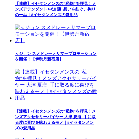
【連載】イセタンメンズの“私物”を拝見！メ
ンズアテンダント 中道 譲_想いを紡ぐ、拘り
の一品｜#イセタンメンズの愛用品
＜ジョン スメドレー＞サマープロモーション
を開催！【伊勢丹新宿店】
【連載】イセタンメンズの“私物”を拝見！メ
ンズアクセサリーバイヤー 大津 夏海_手に取
る度に喜びを味わえるモノ｜#イセタンメン
ズの愛用品