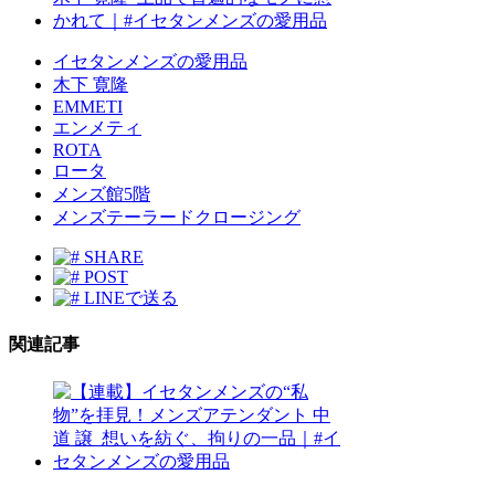
イセタンメンズの愛用品
木下 寛隆
EMMETI
エンメティ
ROTA
ロータ
メンズ館5階
メンズテーラードクロージング
SHARE
POST
LINEで送る
関連記事