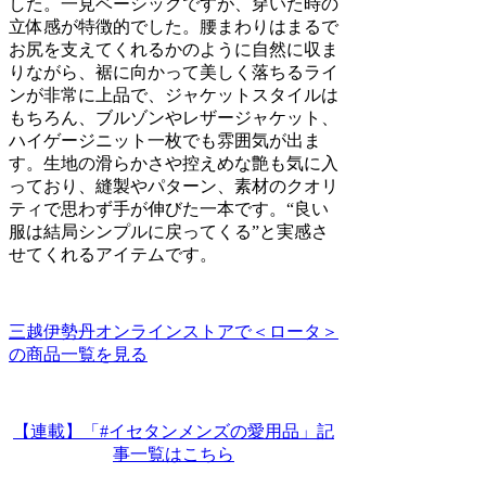
した。一見ベーシックですが、穿いた時の
立体感が特徴的でした。腰まわりはまるで
お尻を支えてくれるかのように自然に収ま
りながら、裾に向かって美しく落ちるライ
ンが非常に上品で、ジャケットスタイルは
もちろん、ブルゾンやレザージャケット、
ハイゲージニット一枚でも雰囲気が出ま
す。生地の滑らかさや控えめな艶も気に入
っており、縫製やパターン、素材のクオリ
ティで思わず手が伸びた一本です。“良い
服は結局シンプルに戻ってくる”と実感さ
せてくれるアイテムです。
三越伊勢丹オンラインストアで＜ロータ＞
の商品一覧を見る
【連載】「#イセタンメンズの愛用品」記
事一覧はこちら