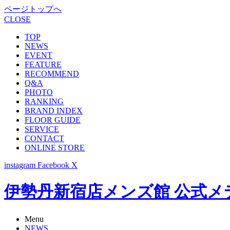
ページトップへ
CLOSE
TOP
NEWS
EVENT
FEATURE
RECOMMEND
Q&A
PHOTO
RANKING
BRAND INDEX
FLOOR GUIDE
SERVICE
CONTACT
ONLINE STORE
instagram
Facebook
X
伊勢丹新宿店メンズ館 公式メディア -
Menu
NEWS