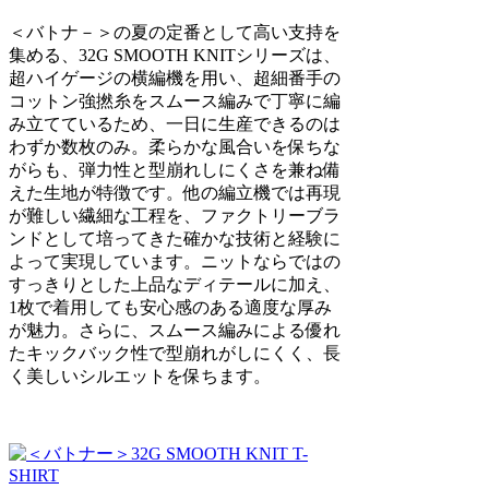
＜バトナ－＞の夏の定番として高い支持を
集める、32G SMOOTH KNITシリーズは、
超ハイゲージの横編機を用い、超細番手の
コットン強撚糸をスムース編みで丁寧に編
み立てているため、一日に生産できるのは
わずか数枚のみ。柔らかな風合いを保ちな
がらも、弾力性と型崩れしにくさを兼ね備
えた生地が特徴です。他の編立機では再現
が難しい繊細な工程を、ファクトリーブラ
ンドとして培ってきた確かな技術と経験に
よって実現しています。ニットならではの
すっきりとした上品なディテールに加え、
1枚で着用しても安心感のある適度な厚み
が魅力。さらに、スムース編みによる優れ
たキックバック性で型崩れがしにくく、長
く美しいシルエットを保ちます。