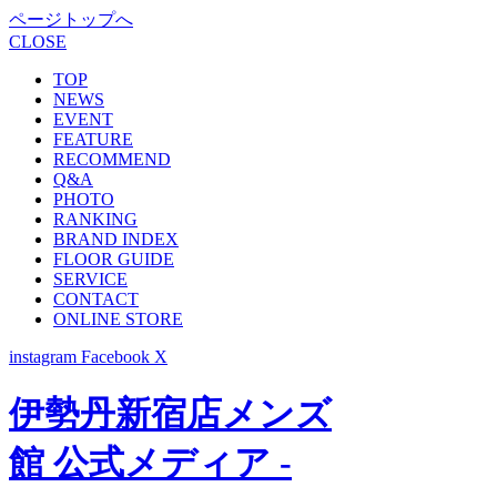
ページトップへ
CLOSE
TOP
NEWS
EVENT
FEATURE
RECOMMEND
Q&A
PHOTO
RANKING
BRAND INDEX
FLOOR GUIDE
SERVICE
CONTACT
ONLINE STORE
instagram
Facebook
X
伊勢丹新宿店メンズ
館 公式メディア -