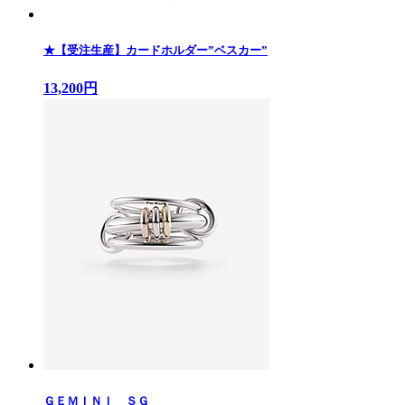
★【受注生産】カードホルダー”ベスカー”
13,200円
ＧＥＭＩＮＩ ＳＧ