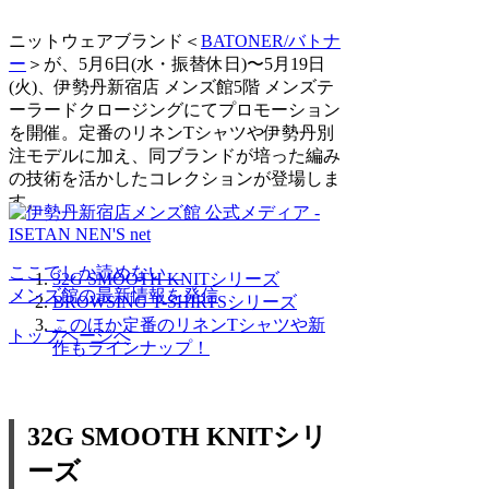
ニットウェアブランド＜
BATONER/バトナ
ー
＞が、5月6日(水・振替休日)〜5月19日
(火)、伊勢丹新宿店 メンズ館5階 メンズテ
ーラードクロージングにてプロモーション
を開催。定番のリネンTシャツや伊勢丹別
注モデルに加え、同ブランドが培った編み
の技術を活かしたコレクションが登場しま
す。
ここでしか読めない、
32G SMOOTH KNITシリーズ
メンズ館の最新情報を発信
BROWSING T-SHIRTSシリーズ
このほか定番のリネンTシャツや新
トップページへ
作もラインナップ！
32G SMOOTH KNITシリ
ーズ