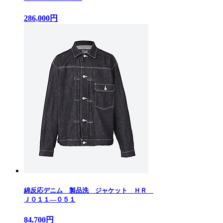
286,000円
綿反応デニム 製品洗 ジャケット ＨＲ
Ｊ０１１—０５１
84,700円