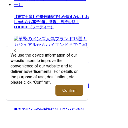
【東京土産】伊勢丹新宿でしか買えない！ お
しゃれなお菓子9選。常温、日持ち◎｜
FOODIE（フーディー）
革靴のメンズ人気ブランド15選！カジュアル
からハイエンドまでご紹介
夏のズボン下の汗対策には「ロンパンをは
く」がおすすめ！3人の愛用者が語る、夏の
メンズインナー選びの正解とは？【2026年5
月更新】