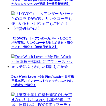
たなコレクションが登場【伊勢丹新宿店】
『LOVOT』｜＜アンダーカバー＞とのコラ
ボが実現。リンクコーデも楽しめるヒト用ウ
ェアもご紹介！【伊勢丹新宿店】
Dear Watch Lover ～My First Watch～ 日本橋
三越本店にてファーストウォッチにふさわし
い時計をご紹介！