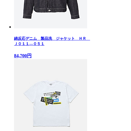
綿反応デニム 製品洗 ジャケット ＨＲ
Ｊ０１１—０５１
84,700円