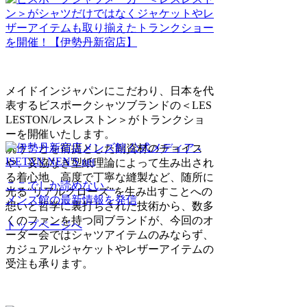
メイドインジャパンにこだわり、日本を代
表するビスポークシャツブランドの＜LES
LESTON/レスレストン＞がトランクショ
ーを開催いたします。
洗うことを前提とした副資材のチョイス
や、妥協なき型紙理論によって生み出され
る着心地、高度で丁寧な縫製など、随所に
ここでしか読めない、
光る“リアルクローズ”を生み出すことへの
メンズ館の最新情報を発信
想いと哲学に裏打ちされた技術から、数多
くのファンを持つ同ブランドが、今回のオ
トップページへ
ーダー会ではシャツアイテムのみならず、
カジュアルジャケットやレザーアイテムの
受注も承ります。