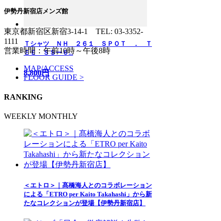
伊勢丹新宿店メンズ館
東京都新宿区新宿3-14-1
TEL: 03-3352-
1111
Ｔシャツ ＮＨ ２６１ ＳＰＯＴ ． Ｔ
営業時間：午前10時～午後8時
ＥＥ ＳＳー６...
MAP/ACCESS
8,800円
FLOOR GUIDE >
RANKING
WEEKLY
MONTHLY
＜エトロ＞｜髙橋海人とのコラボレーション
による「ETRO per Kaito Takahashi」から新
たなコレクションが登場【伊勢丹新宿店】