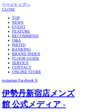
ページトップへ
CLOSE
TOP
NEWS
EVENT
FEATURE
RECOMMEND
Q&A
PHOTO
RANKING
BRAND INDEX
FLOOR GUIDE
SERVICE
CONTACT
ONLINE STORE
instagram
Facebook
X
伊勢丹新宿店メンズ
館 公式メディア -