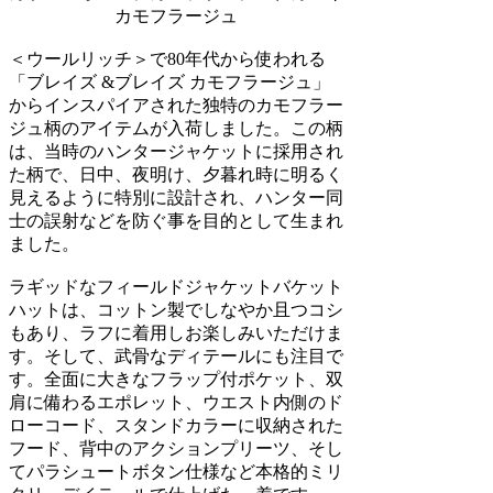
カモフラージュ
＜ウールリッチ＞で80年代から使われる
「ブレイズ &ブレイズ カモフラージュ」
からインスパイアされた独特のカモフラー
ジュ柄のアイテムが入荷しました。この柄
は、当時のハンタージャケットに採用され
た柄で、日中、夜明け、夕暮れ時に明るく
見えるように特別に設計され、ハンター同
士の誤射などを防ぐ事を目的として生まれ
ました。
ラギッドなフィールドジャケットバケット
ハットは、コットン製でしなやか且つコシ
もあり、ラフに着用しお楽しみいただけま
す。そして、武骨なディテールにも注目で
す。全面に大きなフラップ付ポケット、双
肩に備わるエポレット、ウエスト内側のド
ローコード、スタンドカラーに収納された
フード、背中のアクションプリーツ、そし
てパラシュートボタン仕様など本格的ミリ