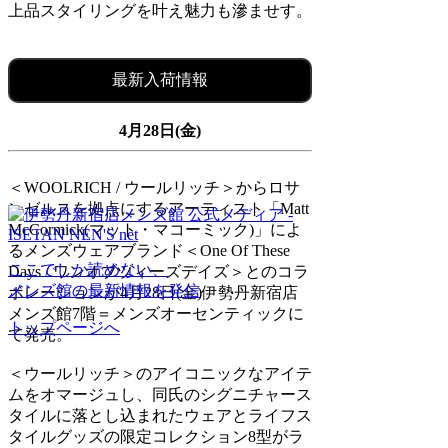
上品スタイリングを叶え魅力も滲ませす。
最新入荷情報
4月28日(金)
＜WOOLRICH / ウールリッチ＞からロサ
ンゼルスを拠点にするアーティスト「Matt
McCormick(マット・マコーミック)」によ
るメンズウェアブランド＜One Of These
ここでしか読めない、
Days / ワンオブヅィーズデイズ＞とのコラ
メンズ館の最新情報を発信
ボレーションが4月28日(金)伊勢丹新宿店
メンズ館7階＝メンズオーセンティックに
トップページへ
て発売。
＜ウールリッチ＞のアイコニックなアイテ
ムをオマージュし、同氏のシグニチャース
タイルに落とし込まれたウェアとライフス
タイルグッズの限定コレクション8型がラ