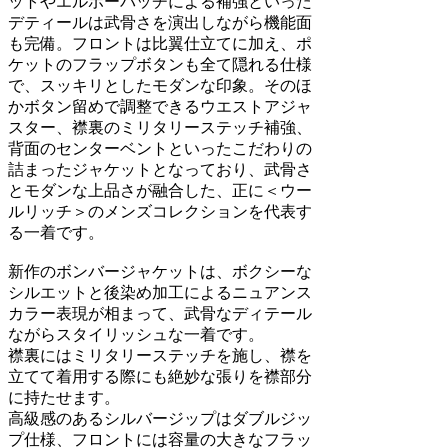
ットやエルボーパッチによる補強といった
デティールは武骨さを演出しながら機能面
も完備。フロントは比翼仕立てに加え、ポ
ケットのフラップボタンも全て隠れる仕様
で、スッキリとしたモダンな印象。そのほ
かボタン留めで調整できるウエストアジャ
スター、襟裏のミリタリーステッチ補強、
背面のセンターベントといったこだわりの
詰まったジャケットとなっており、武骨さ
とモダンな上品さが融合した、正に＜ウー
ルリッチ＞のメンズコレクションを代表す
る一着です。
新作のボンバージャケットは、ボクシーな
シルエットと後染め加工によるニュアンス
カラー表現が相まって、武骨なディテール
ながらスタイリッシュな一着です。
襟裏にはミリタリーステッチを施し、襟を
立てて着用する際にも絶妙な張りを襟部分
に持たせます。
高級感のあるシルバージップはダブルジッ
プ仕様、フロントには容量の大きなフラッ