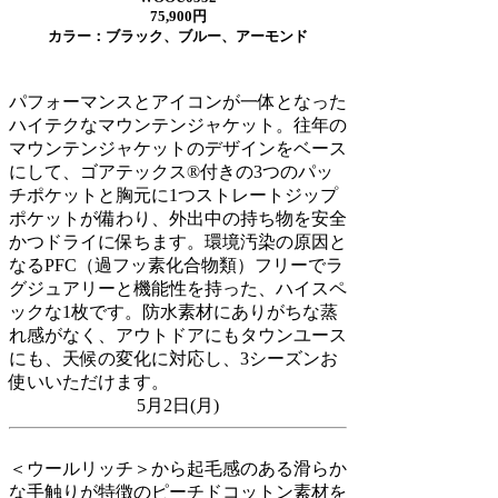
75,900円
カラー：ブラック、ブルー、アーモンド
パフォーマンスとアイコンが一体となった
ハイテクなマウンテンジャケット。往年の
マウンテンジャケットのデザインをベース
にして、ゴアテックス®付きの3つのパッ
チポケットと胸元に1つストレートジップ
ポケットが備わり、外出中の持ち物を安全
かつドライに保ちます。環境汚染の原因と
なるPFC（過フッ素化合物類）フリーでラ
グジュアリーと機能性を持った、ハイスペ
ックな1枚です。防水素材にありがちな蒸
れ感がなく、アウトドアにもタウンユース
にも、天候の変化に対応し、3シーズンお
使いいただけます。
5月2日(月)
＜ウールリッチ＞から起毛感のある滑らか
な手触りが特徴のピーチドコットン素材を