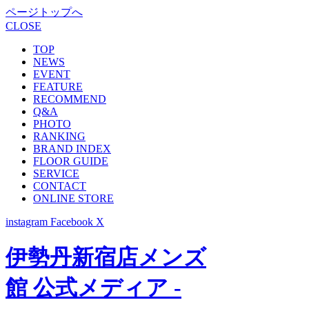
ページトップへ
CLOSE
TOP
NEWS
EVENT
FEATURE
RECOMMEND
Q&A
PHOTO
RANKING
BRAND INDEX
FLOOR GUIDE
SERVICE
CONTACT
ONLINE STORE
instagram
Facebook
X
伊勢丹新宿店メンズ
館 公式メディア -