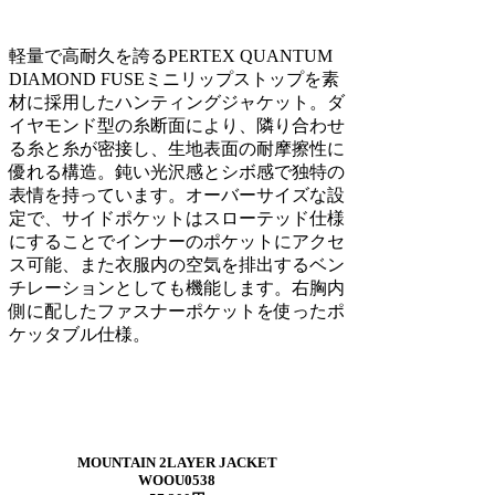
軽量で高耐久を誇るPERTEX QUANTUM
DIAMOND FUSEミニリップストップを素
材に採用したハンティングジャケット。ダ
イヤモンド型の糸断面により、隣り合わせ
る糸と糸が密接し、生地表面の耐摩擦性に
優れる構造。鈍い光沢感とシボ感で独特の
表情を持っています。オーバーサイズな設
定で、サイドポケットはスローテッド仕様
にすることでインナーのポケットにアクセ
ス可能、また衣服内の空気を排出するベン
チレーションとしても機能します。右胸内
側に配したファスナーポケットを使ったポ
ケッタブル仕様。
MOUNTAIN 2LAYER JACKET
WOOU0538