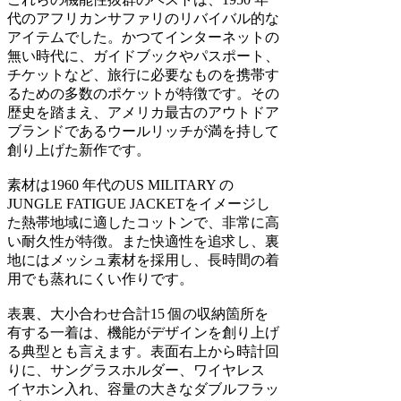
代のアフリカンサファリのリバイバル的な
アイテムでした。かつてインターネットの
無い時代に、ガイドブックやパスポート、
チケットなど、旅行に必要なものを携帯す
るための多数のポケットが特徴です。その
歴史を踏まえ、アメリカ最古のアウトドア
ブランドであるウールリッチが満を持して
創り上げた新作です。
素材は1960 年代のUS MILITARY の
JUNGLE FATIGUE JACKETをイメージし
た熱帯地域に適したコットンで、非常に高
い耐久性が特徴。また快適性を追求し、裏
地にはメッシュ素材を採用し、長時間の着
用でも蒸れにくい作りです。
表裏、大小合わせ合計15 個の収納箇所を
有する一着は、機能がデザインを創り上げ
る典型とも言えます。表面右上から時計回
りに、サングラスホルダー、ワイヤレス
イヤホン入れ、容量の大きなダブルフラッ