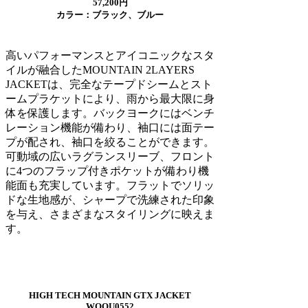
57,200円
カラー：ブラック、ブルー
高いパフォーマンスとアイコニックなスタ
イルが融合したMOUNTAIN 2LAYERS
JACKETは、完全なテープドシームとスト
ームプラケットにより、雨から最大限に身
体を保護します。バックヨークにはベンチ
レーション機能が備わり、袖口には面テー
プが配され、袖口を絞ることができます。
可動域の広いラグランスリーブ、フロント
に4つのフラップ付きポケットが備わり機
能面も充実しています。フラットでソリッ
ドな生地感が、シャープで洗練された印象
を与え、さまざまなスタイリングに映えま
す。
HIGH TECH MOUNTAIN GTX JACKET
WOOU0552