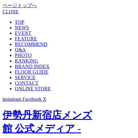
ページトップへ
CLOSE
TOP
NEWS
EVENT
FEATURE
RECOMMEND
Q&A
PHOTO
RANKING
BRAND INDEX
FLOOR GUIDE
SERVICE
CONTACT
ONLINE STORE
instagram
Facebook
X
伊勢丹新宿店メンズ
館 公式メディア -