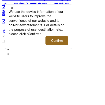
チ＞最新入荷情報｜伊勢丹
新宿店メンズ館7階メンズ
オーセンティック >>
次へ
＜WOOLRICH/ウールリッチ＞RIP STOP
TRAVEL VEST 36,300円 WOVE0064K