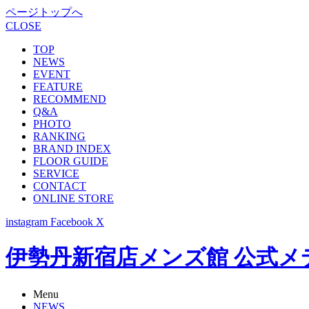
ページトップへ
CLOSE
TOP
NEWS
EVENT
FEATURE
RECOMMEND
Q&A
PHOTO
RANKING
BRAND INDEX
FLOOR GUIDE
SERVICE
CONTACT
ONLINE STORE
instagram
Facebook
X
伊勢丹新宿店メンズ館 公式メディア -
Menu
NEWS