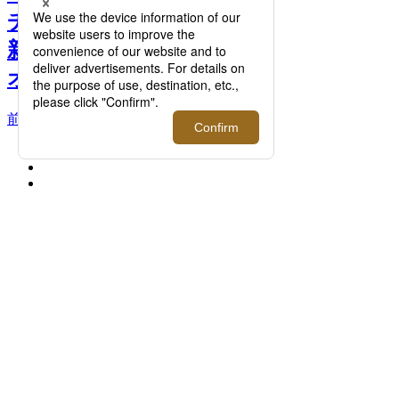
チ＞最新入荷情報｜伊勢丹
新宿店メンズ館7階メンズ
オーセンティック >>
前へ
次へ