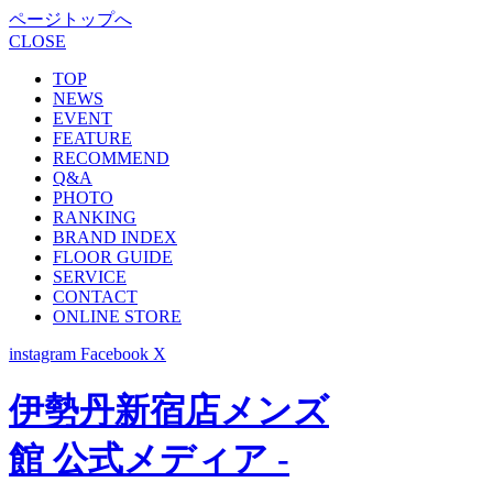
ページトップへ
CLOSE
TOP
NEWS
EVENT
FEATURE
RECOMMEND
Q&A
PHOTO
RANKING
BRAND INDEX
FLOOR GUIDE
SERVICE
CONTACT
ONLINE STORE
instagram
Facebook
X
伊勢丹新宿店メンズ
館 公式メディア -