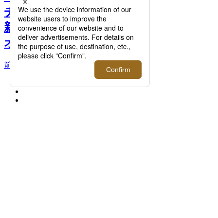
チ＞最新入荷情報｜伊勢丹
新宿店メンズ館7階メンズ
オーセンティック >>
前へ
次へ