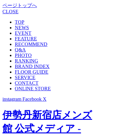
ページトップへ
CLOSE
TOP
NEWS
EVENT
FEATURE
RECOMMEND
Q&A
PHOTO
RANKING
BRAND INDEX
FLOOR GUIDE
SERVICE
CONTACT
ONLINE STORE
instagram
Facebook
X
伊勢丹新宿店メンズ
館 公式メディア -