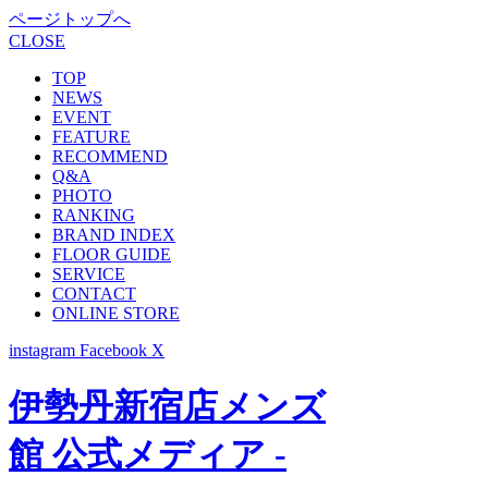
ページトップへ
CLOSE
TOP
NEWS
EVENT
FEATURE
RECOMMEND
Q&A
PHOTO
RANKING
BRAND INDEX
FLOOR GUIDE
SERVICE
CONTACT
ONLINE STORE
instagram
Facebook
X
伊勢丹新宿店メンズ
館 公式メディア -