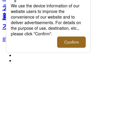
チ＞最新入荷情報｜伊勢丹
新宿店メンズ館7階メンズ
オーセンティック >>
前へ
次へ