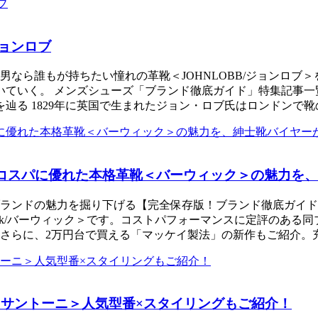
ジョンロブ
なら誰もが持ちたい憧れの革靴＜JOHNLOBB/ジョンロブ
く。 メンズシューズ「ブランド徹底ガイド」特集記事一覧はこちら 
史を辿る 1829年に英国で生まれたジョン・ロブ氏はロンドンで
0｜コスパに優れた本格革靴＜バーウィック＞の魅力を
ブランドの魅力を掘り下げる【完全保存版！ブランド徹底ガイド】
wick/バーウィック＞です。コストパフォーマンスに定評のあ
らに、2万円台で買える「マッケイ製法」の新作もご紹介。充実
｜＜サントーニ＞人気型番×スタイリングもご紹介！