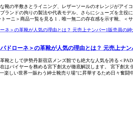
靴の半敷きとライニング、レザーソールのオレンジがアイコンカラ
ジブランドの拘りの製法や代表モデル、さらにシューズを主役
ントーニ＞商品一覧を見る 1．唯一無二の存在感を示す靴、＜
｜＜パドローネ＞の革靴が人気の理由とは？ 元売上ナ
革靴として伊勢丹新宿店メンズ館でも絶大な人気を誇る＜PAD
在はバイヤーを務める宮下創太が徹底解説します。 宮下創太 伊
界一楽しい世界一賑わう紳士靴売り場”に昇華するため日々奮闘