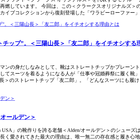
再燃しています。 今回は、この＜クラークスオリジナルズ＞
アーカイブコレクションから復刻登場した「ワラビーローファー
トチップ”。＜三陽山長＞「友二郎」をイチオシする
マンの身だしなみとして、靴はストレートチップかプレーント
してスーツを着るようになる人が「仕事や冠婚葬祭に履く靴」
山長＞のストレートチップ「友二郎」。「どんなスーツにも履
＜オールデン＞
in USA」の靴作りを誇る老舗＜Alden/オールデン＞のシュ
長く愛されてきた最大の理由は、唯一無二の存在感と履き心地