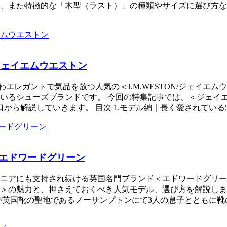
、また特徴的な「木型（ラスト）」の種類やサイズに選び方な
ジェイエムウエストン
エレガントで気品を放つ人気の＜J.M.WESTON/ジェイエム
いるシューズブランドです。 今回の特集記事では、＜ジェイ
解説していきます。 目次 1.モデル編｜長く愛されている5つの
2｜エドワードグリーン
ニアにも支持され続ける英国名門ブランド＜エドワードグリー
＞の魅力と、押さえておくべき人気モデル、選び方を解説します
氏が英国靴の聖地であるノーサンプトンにて3人の息子とともに