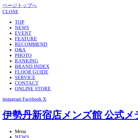
ページトップへ
CLOSE
TOP
NEWS
EVENT
FEATURE
RECOMMEND
Q&A
PHOTO
RANKING
BRAND INDEX
FLOOR GUIDE
SERVICE
CONTACT
ONLINE STORE
instagram
Facebook
X
伊勢丹新宿店メンズ館 公式メディア -
Menu
NEWS