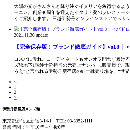
太陽の光がさんさんと降り注ぐイタリアを象徴するような
ーニ＞。創業46周年を迎えたイタリア発のプレステー
くご紹介します。 三越伊勢丹オンラインストアで＜サ
2021.11.30 update
【完全保存版！ブランド徹底ガイド】vol.8
コスパに優れ、コーディネートもオンオフ問わず履ける
ズ館地下1階紳士靴担当の元売上ナンバー1販売員で、現
ろえ”と言われる伊勢丹新宿店の紳士靴売り場を、“世
<
1
2
>
伊勢丹新宿店メンズ館
東京都新宿区新宿3-14-1
TEL: 03-3352-1111
営業時間：午前10時～午後8時