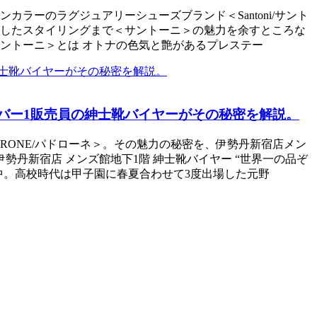
ーのラグジュアリーシューズブランド＜Santoni/サント
にしたスタイリングまで＜サントーニ＞の魅力を余すところな
サントーニ＞とは オトナの色気と艶があるプレステー
ンバー1販売員の紳士靴バイヤーがその秘密を解説。
RONE/パドローネ＞。その魅力の秘密を、伊勢丹新宿店メン
勢丹新宿店 メンズ館地下1階 紳士靴バイヤー “世界一の品ぞ
中。高校時代は甲子園に春夏合わせて3度出場した元野