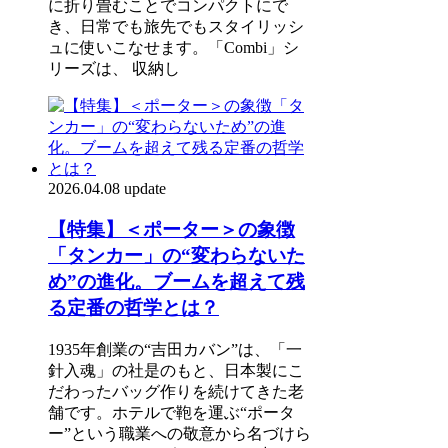
に折り畳むことでコンパクトにで
き、日常でも旅先でもスタイリッシ
ュに使いこなせます。「Combi」シ
リーズは、 収納し
2026.04.08 update
【特集】＜ポーター＞の象徴
「タンカー」の“変わらないた
め”の進化。ブームを超えて残
る定番の哲学とは？
1935年創業の“吉田カバン”は、「一
針入魂」の社是のもと、日本製にこ
だわったバッグ作りを続けてきた老
舗です。ホテルで鞄を運ぶ“ポータ
ー”という職業への敬意から名づけら