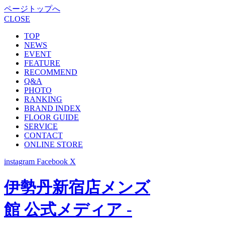
ページトップへ
CLOSE
TOP
NEWS
EVENT
FEATURE
RECOMMEND
Q&A
PHOTO
RANKING
BRAND INDEX
FLOOR GUIDE
SERVICE
CONTACT
ONLINE STORE
instagram
Facebook
X
伊勢丹新宿店メンズ
館 公式メディア -