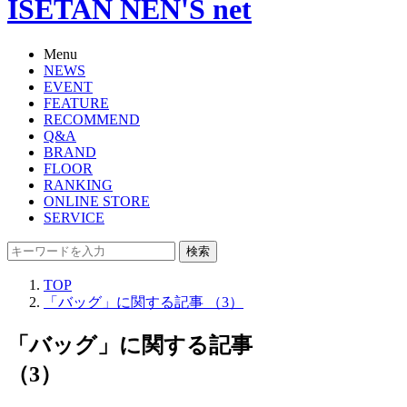
ISETAN NEN'S net
Menu
NEWS
EVENT
FEATURE
RECOMMEND
Q&A
BRAND
FLOOR
RANKING
ONLINE STORE
SERVICE
検索
TOP
「バッグ」に関する記事 （3）
「バッグ」に関する記事
（3）