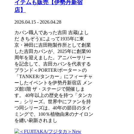
イテムも販売【伊勢丹新宿
店】
2026.04.15 - 2026.04.28
カバン職人であった吉田 吉蔵(よし
だ きちぞう)によって1935年に東
京・神田に吉田鞄製作所として創業
した吉田カバンが、2025年に創業90
周年を迎えました。アニバーサリー
を記念して、吉田カバンを代表する
ブランド＜PORTER/ポーター＞の
「TANKER/タンカー」にフィーチャ
ーしたイベントを伊勢丹新宿店 メン
ズ館1階 ザ・ステージで開催しま
す。 40年以上の歴史を持つ「タンカ
ー」シリーズ。世界中にファンを持
つ同シリーズは、40年の節目のタイ
ミングで、100％植物由来のナイロン
を纏い刷新されまし