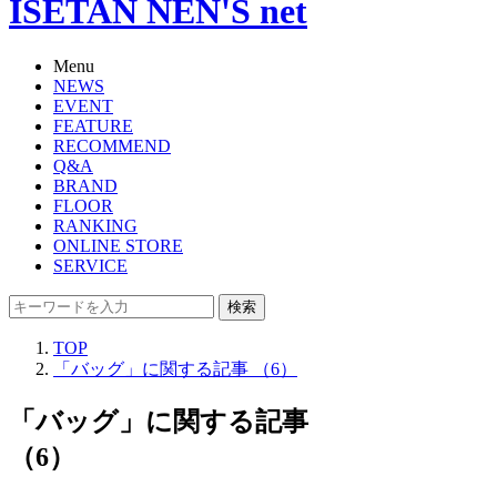
ISETAN NEN'S net
Menu
NEWS
EVENT
FEATURE
RECOMMEND
Q&A
BRAND
FLOOR
RANKING
ONLINE STORE
SERVICE
検索
TOP
「バッグ」に関する記事 （6）
「バッグ」に関する記事
（6）