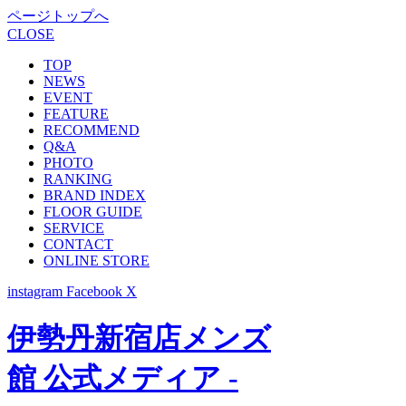
ページトップへ
CLOSE
TOP
NEWS
EVENT
FEATURE
RECOMMEND
Q&A
PHOTO
RANKING
BRAND INDEX
FLOOR GUIDE
SERVICE
CONTACT
ONLINE STORE
instagram
Facebook
X
伊勢丹新宿店メンズ
館 公式メディア -