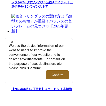
ッフがバッグに入れている必須アイテム｜三
越伊勢丹オンラインストア
似合うサングラスの選び方は「顔型との相
性」が重要！バランスの良いフレームの見つ
け方【2026年更新】
【2025年6月16日更新】＜エトロ＞｜髙橋海
人とのカプセルコレクション「ETRO per
Kaito Takahashi」のポップアップストアをオ
ープン【伊勢丹新宿店】