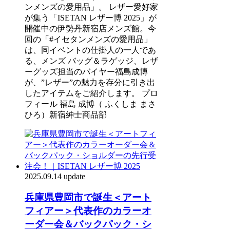
ンメンズの愛用品」。 レザー愛好家
が集う「ISETAN レザー博 2025」が
開催中の伊勢丹新宿店メンズ館。今
回の「#イセタンメンズの愛用品」
は、同イベントの仕掛人の一人であ
る、メンズ バッグ＆ラゲッジ、レザ
ーグッズ担当のバイヤー福島成博
が、”レザー”の魅力を存分に引き出
したアイテムをご紹介します。 プロ
フィール 福島 成博（ ふくしま まさ
ひろ）新宿紳士商品部
2025.09.14 update
兵庫県豊岡市で誕生＜アート
フィアー＞代表作のカラーオ
ーダー会＆バックパック・シ