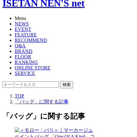
ISETAN NEN'S net
Menu
NEWS
EVENT
FEATURE
RECOMMEND
Q&A
BRAND
FLOOR
RANKING
ONLINE STORE
SERVICE
検索
TOP
「バッグ」に関する記事
「バッグ」に関する記事