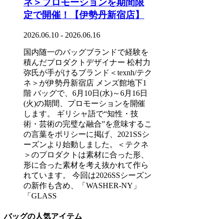
ネ＞プロモーションを期間限
定で開催！【伊勢丹新宿店】
2026.06.10 - 2026.06.16
国内随一のバッグブランドで経験を
積んだプロダクトデザイナー 松村力
弥氏が手がけるブランド＜texnh/テク
ネ＞が伊勢丹新宿店 メンズ館地下1
階 バッグで、6月10日(水)～6月16日
(火)の期間、プロモーションを開催
します。 ギリシャ語で“知性・技
術・芸術の完璧な融合”を意味するこ
の言葉をポリシーに掲げ、2021SSシ
ーズンより始動しました。＜テクネ
＞のプロダクトは素材に合った形、
形に合った素材を考え抜かれて作ら
れています。 今回は2026SSシーズン
の新作も含め、「WASHER-NY」
「GLASS
バッグの人気アイテム