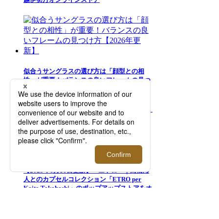
似合うサングラスの選び方は「顔型との相
性」が重要！バランスの良いフレームの見つ
け方【2026年更新】
【2025年6月16日更新】＜エトロ＞｜髙橋海
人とのカプセルコレクション「ETRO per
Kaito Takahashi」のポップアップストアをオ
ープン【伊勢丹新宿店】