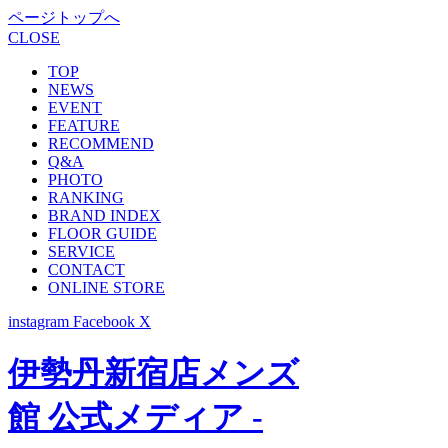
ページトップへ
CLOSE
TOP
NEWS
EVENT
FEATURE
RECOMMEND
Q&A
PHOTO
RANKING
BRAND INDEX
FLOOR GUIDE
SERVICE
CONTACT
ONLINE STORE
instagram
Facebook
X
伊勢丹新宿店メンズ
館 公式メディア -