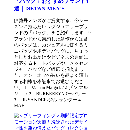
「バッグ」おすすめブランド9
選｜ISETAN MEN'S
伊勢丹メンズがご提案する、今シー
ズンに持ちたいラグジュアリーブラ
ンドの「バッグ」をご紹介します。9
ブランドから集約した新作から定番
のバッグは、カジュアルに使えるミ
ニバッグやボディバッグに、ちょっ
としたお出かけやビジネスの通勤に
対応するトートバッグや、メッセン
ジャーバッグなど幅広く揃えまし
た。オン・オフの装いを品よく演出
する相棒を本記事でお選びくださ
い。 1．Maison Margiela/メゾン マル
ジェラ 2．BURBERRY/バーバリー
3．JIL SANDER/ジル サンダー 4．
MAR