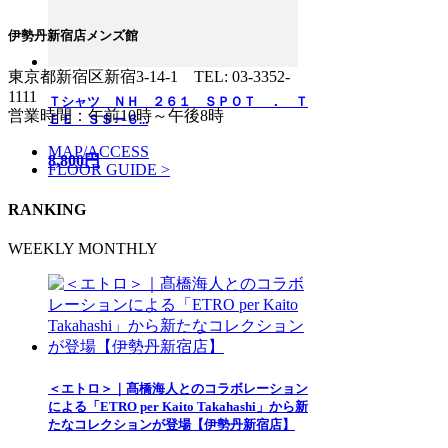
伊勢丹新宿店メンズ館
東京都新宿区新宿3-14-1
TEL: 03-3352-
1111
Ｔシャツ ＮＨ ２６１ ＳＰＯＴ ． Ｔ
営業時間：午前10時～午後8時
ＥＥ ＳＳー６...
MAP/ACCESS
8,800円
FLOOR GUIDE >
RANKING
WEEKLY
MONTHLY
＜エトロ＞｜髙橋海人とのコラボレーション
による「ETRO per Kaito Takahashi」から新
たなコレクションが登場【伊勢丹新宿店】