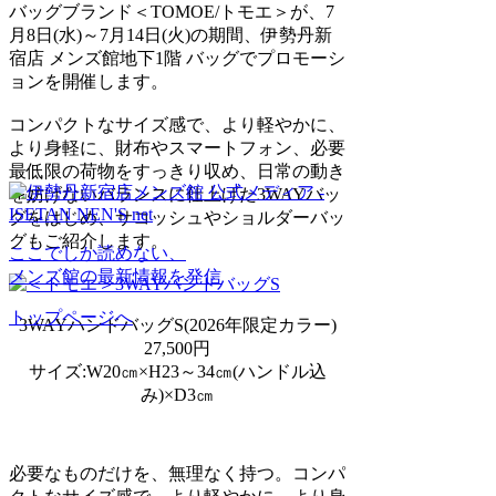
バッグブランド＜TOMOE/トモエ＞が、7
月8日(水)～7月14日(火)の期間、伊勢丹新
宿店 メンズ館地下1階 バッグでプロモーシ
ョンを開催します。
コンパクトなサイズ感で、より軽やかに、
より身軽に、財布やスマートフォン、必要
最低限の荷物をすっきり収め、日常の動き
を妨げないバランスに仕上げた3WAYバッ
グをはじめ、サコッシュやショルダーバッ
グもご紹介します。
ここでしか読めない、
メンズ館の最新情報を発信
トップページへ
3WAYハンドバッグS(2026年限定カラー)
27,500円
サイズ:W20㎝×H23～34㎝(ハンドル込
み)×D3㎝
必要なものだけを、無理なく持つ。コンパ