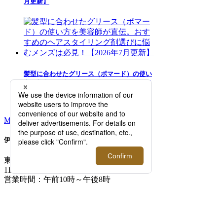
月更新】
髪型に合わせたグリース（ポマード）の使い
方を美容師が直伝。おすすめのヘアスタイリ
ング剤選びに悩むメンズは必見！【2026年7
月更新】
MORE RANKING
伊勢丹新宿店メンズ館
東京都新宿区新宿3-14-1
TEL: 03-3352-
1111
営業時間：午前10時～午後8時
MAP/ACCESS
FLOOR GUIDE >