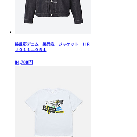
綿反応デニム 製品洗 ジャケット ＨＲ
Ｊ０１１—０５１
84,700円