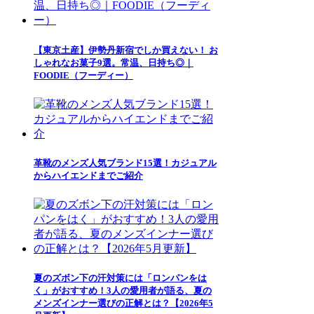
【東京土産】伊勢丹新宿でしか買えない！ お
しゃれなお菓子9選。常温、日持ち◎｜
FOODIE（フーディー）
革靴のメンズ人気ブランド15選！カジュアル
からハイエンドまでご紹介
夏のズボン下の汗対策には「ロンパンをは
く」がおすすめ！3人の愛用者が語る、夏の
メンズインナー選びの正解とは？【2026年5