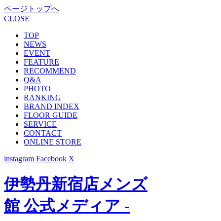
ページトップへ
CLOSE
TOP
NEWS
EVENT
FEATURE
RECOMMEND
Q&A
PHOTO
RANKING
BRAND INDEX
FLOOR GUIDE
SERVICE
CONTACT
ONLINE STORE
instagram
Facebook
X
伊勢丹新宿店メンズ
館 公式メディア -