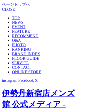
ページトップへ
CLOSE
TOP
NEWS
EVENT
FEATURE
RECOMMEND
Q&A
PHOTO
RANKING
BRAND INDEX
FLOOR GUIDE
SERVICE
CONTACT
ONLINE STORE
instagram
Facebook
X
伊勢丹新宿店メンズ
館 公式メディア -