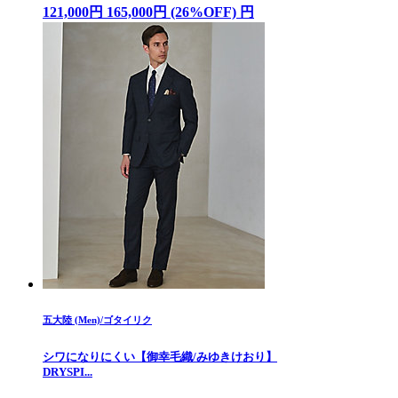
121,000円 165,000円 (26%OFF) 円
五大陸 (Men)/ゴタイリク
シワになりにくい【御幸毛織/みゆきけおり】
DRYSPI...