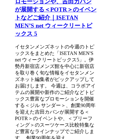
ロモーションや、吉田カバン
が展開する＜POTR＞のイベン
トなどご紹介｜ISETAN
MEN’S net ウィークリートピ
ックス 5
イセタンメンズネットの今週のトピ
ックスをまとめた「ISETAN MEN'S
net ウィークリートピックス5」。伊
勢丹新宿店メンズ館を中心に新宿店
を取り巻く旬な情報をイセタンメン
ズネット編集者がピックアップして
お届けします。 今週は、コラボアイ
テムの展開や新作のご紹介などトピ
ックス豊富なプロモーションを開催
する＜ジル サンダー＞、創業90周年
を迎えた吉田カバンが展開する＜
POTR＞のイベントや、＜ブリーフ
ィング＞のスーツケース比較特集な
ど豊富なラインナップでご紹介しま
す。 創業90周年を迎え