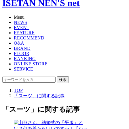
ISETAN NEN'S net
Menu
NEWS
EVENT
FEATURE
RECOMMEND
Q&A
BRAND
FLOOR
RANKING
ONLINE STORE
SERVICE
検索
TOP
「スーツ」に関する記事
「スーツ」に関する記事