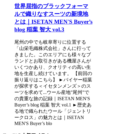
世界屈指のブラックフォーマ
ルで織りなすスーツの新境地
とは｜ISETAN MEN'S Buyer’s
blog 稲葉 智大 vol.3
尾州の中でも岐阜寄りに位置する
「山栄毛織株式会社」さんに行って
きました。このエリアにも様々なブ
ランドとお取引きがある機屋さんが
いくつかあり、クオリティの高い生
地を生産し続けています。 【前回の
振り返りはこちら】 ►バイヤー稲葉
が探求する＜イセタンメンズ＞のス
ーツを求めて...ウール産地”尾州”で
の貴重な旅の記録｜ISETAN MEN'S
Buyer’s blog 稲葉 智大 vol.1 ►歴史あ
る地で織られたウール「ジェントリ
ークロス」の魅力とは｜ISETAN
MEN'S Buyer’s blo