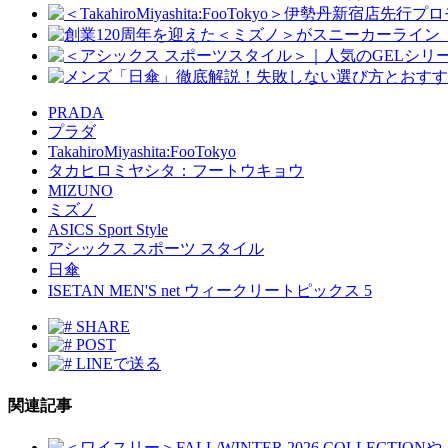
PRADA
プラダ
TakahiroMiyashita:FooTokyo
タカヒロミヤシタ：フートウキョウ
MIZUNO
ミズノ
ASICS Sport Style
アシックス スポーツ スタイル
日傘
ISETAN MEN'S net ウィークリートピックス 5
SHARE
POST
LINEで送る
関連記事