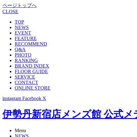
ページトップへ
CLOSE
TOP
NEWS
EVENT
FEATURE
RECOMMEND
Q&A
PHOTO
RANKING
BRAND INDEX
FLOOR GUIDE
SERVICE
CONTACT
ONLINE STORE
instagram
Facebook
X
伊勢丹新宿店メンズ館 公式メディア -
Menu
NEWS