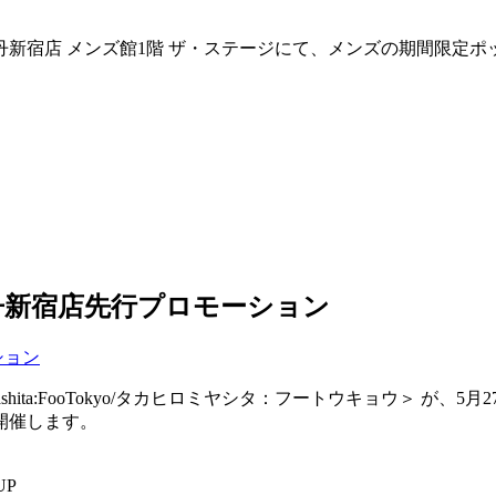
間、伊勢丹新宿店 メンズ館1階 ザ・ステージにて、メンズの期間限
yo＞伊勢丹新宿店先行プロモーション
hita:FooTokyo/タカヒロミヤシタ：フートウキョウ＞ が、5
開催します。
UP