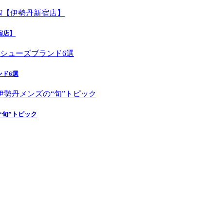
新宿店】
ンド6選
“旬”トピック