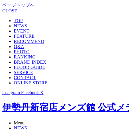
ページトップへ
CLOSE
TOP
NEWS
EVENT
FEATURE
RECOMMEND
Q&A
PHOTO
RANKING
BRAND INDEX
FLOOR GUIDE
SERVICE
CONTACT
ONLINE STORE
instagram
Facebook
X
伊勢丹新宿店メンズ館 公式メディア -
Menu
NEWS