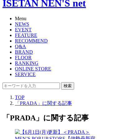
ISETAN NEN'S net
Menu
NEWS
EVENT
FEATURE
RECOMMEND
Q&A
BRAND
FLOOR
RANKING
ONLINE STORE
SERVICE
検索
TOP
「PRADA」に関する記事
「PRADA」に関する記事