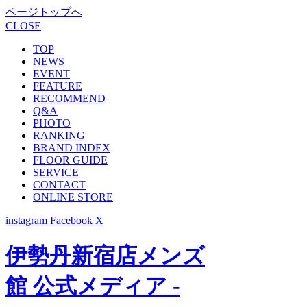
ページトップへ
CLOSE
TOP
NEWS
EVENT
FEATURE
RECOMMEND
Q&A
PHOTO
RANKING
BRAND INDEX
FLOOR GUIDE
SERVICE
CONTACT
ONLINE STORE
instagram
Facebook
X
伊勢丹新宿店メンズ
館 公式メディア -