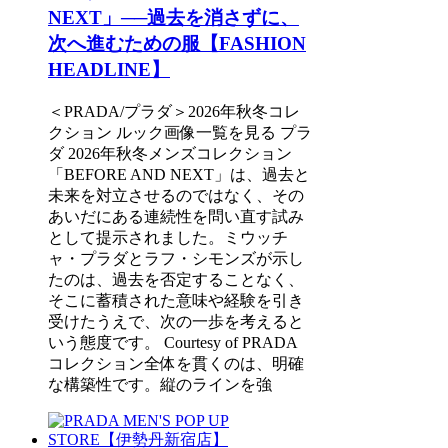
NEXT」──過去を消さずに、
次へ進むための服【FASHION
HEADLINE】
＜PRADA/プラダ＞2026年秋冬コレ
クション ルック画像一覧を見る プラ
ダ 2026年秋冬メンズコレクション
「BEFORE AND NEXT」は、過去と
未来を対立させるのではなく、その
あいだにある連続性を問い直す試み
として提示されました。ミウッチ
ャ・プラダとラフ・シモンズが示し
たのは、過去を否定することなく、
そこに蓄積された意味や経験を引き
受けたうえで、次の一歩を考えると
いう態度です。 Courtesy of PRADA
コレクション全体を貫くのは、明確
な構築性です。縦のラインを強