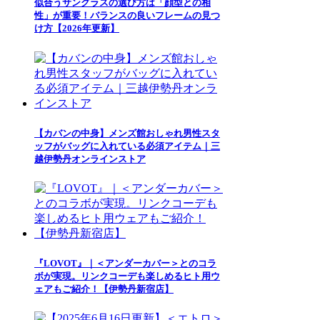
似合うサングラスの選び方は「顔型との相
性」が重要！バランスの良いフレームの見つ
け方【2026年更新】
【カバンの中身】メンズ館おしゃれ男性スタ
ッフがバッグに入れている必須アイテム｜三
越伊勢丹オンラインストア
『LOVOT』｜＜アンダーカバー＞とのコラ
ボが実現。リンクコーデも楽しめるヒト用ウ
ェアもご紹介！【伊勢丹新宿店】