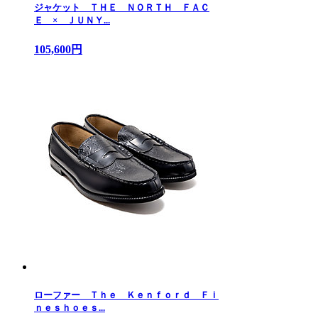
ジャケット ＴＨＥ ＮＯＲＴＨ ＦＡＣ
Ｅ × ＪＵＮＹ...
105,600円
ローファー Ｔｈｅ Ｋｅｎｆｏｒｄ Ｆｉ
ｎｅｓｈｏｅｓ...