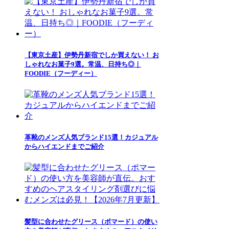
【東京土産】伊勢丹新宿でしか買えない！ お
しゃれなお菓子9選。常温、日持ち◎｜
FOODIE（フーディー）
革靴のメンズ人気ブランド15選！カジュアル
からハイエンドまでご紹介
髪型に合わせたグリース（ポマード）の使い