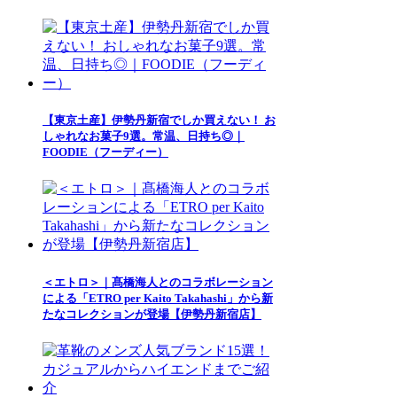
【東京土産】伊勢丹新宿でしか買えない！ お
しゃれなお菓子9選。常温、日持ち◎｜
FOODIE（フーディー）
＜エトロ＞｜髙橋海人とのコラボレーション
による「ETRO per Kaito Takahashi」から新
たなコレクションが登場【伊勢丹新宿店】