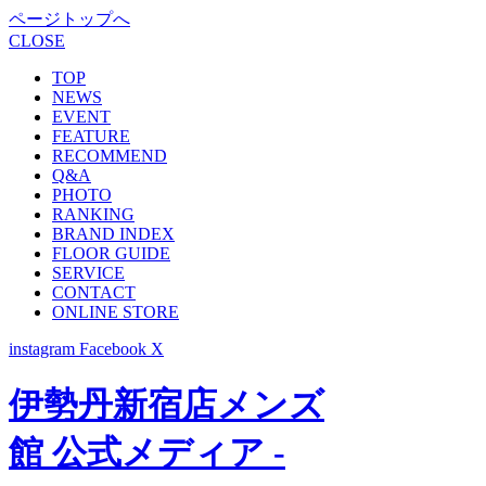
ページトップへ
CLOSE
TOP
NEWS
EVENT
FEATURE
RECOMMEND
Q&A
PHOTO
RANKING
BRAND INDEX
FLOOR GUIDE
SERVICE
CONTACT
ONLINE STORE
instagram
Facebook
X
伊勢丹新宿店メンズ
館 公式メディア -