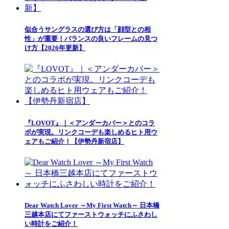
似合うサングラスの選び方は「顔型との相
性」が重要！バランスの良いフレームの見つ
け方【2026年更新】
『LOVOT』｜＜アンダーカバー＞とのコラ
ボが実現。リンクコーデも楽しめるヒト用ウ
ェアもご紹介！【伊勢丹新宿店】
Dear Watch Lover ～My First Watch～ 日本橋
三越本店にてファーストウォッチにふさわし
い時計をご紹介！