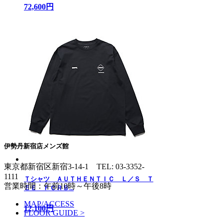
72,600円
伊勢丹新宿店メンズ館
東京都新宿区新宿3-14-1
TEL: 03-3352-
1111
Ｔシャツ ＡＵＴＨＥＮＴＩＣ Ｌ／Ｓ Ｔ
営業時間：午前10時～午後8時
ＥＥ ＦＣＲＢ...
MAP/ACCESS
12,100円
FLOOR GUIDE >