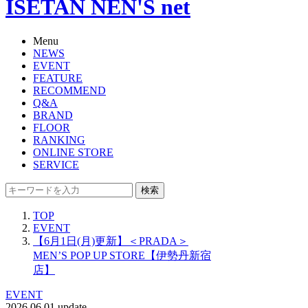
ISETAN NEN'S net
Menu
NEWS
EVENT
FEATURE
RECOMMEND
Q&A
BRAND
FLOOR
RANKING
ONLINE STORE
SERVICE
検索
TOP
EVENT
【6月1日(月)更新】＜PRADA＞
MEN’S POP UP STORE【伊勢丹新宿
店】
EVENT
2026.06.01 update