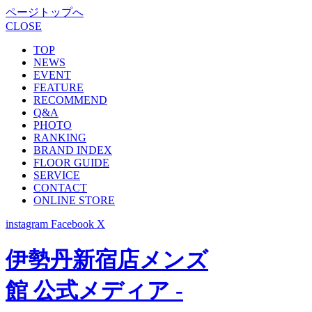
ページトップへ
CLOSE
TOP
NEWS
EVENT
FEATURE
RECOMMEND
Q&A
PHOTO
RANKING
BRAND INDEX
FLOOR GUIDE
SERVICE
CONTACT
ONLINE STORE
instagram
Facebook
X
伊勢丹新宿店メンズ
館 公式メディア -