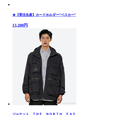
★【受注生産】カードホルダー”ベスカー”
13,200円
ジャケット ＴＨＥ ＮＯＲＴＨ ＦＡＣ