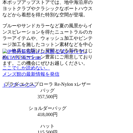
本ポップアップストアでは、地中海沿岸の
ヨットクラブやクラシックなボートハウス
などから着想を得た特別な空間が登場。
ブルーやサンドカラーなど夏の風景からイ
ンスピレーションを得たニュートラルのカ
ラーアイテムや、ウォッシュ加工やビンテ
ージ加工を施したコットン素材などを中心
に、他店に先駆けた展開となる新作をはじ
め、バリエーション豊富にご用意しており
ます。この機会にぜひお越しください。
ここでしか読めない、
メンズ館の最新情報を発信
プラダ エクスプローラ Re-Nylon xレザー
トップページへ
バッグ
357,500円
ショルダーバッグ
418,000円
ハット
115,500円