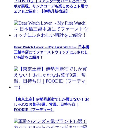
『LOVOT』｜＜アンダーカバー＞とのコラ
ボが実現。リンクコーデも楽しめるヒト用ウ
ェアもご紹介！【伊勢丹新宿店】
Dear Watch Lover ～My First Watch～ 日本橋
三越本店にてファーストウォッチにふさわし
い時計をご紹介！
【東京土産】伊勢丹新宿でしか買えない！ お
しゃれなお菓子9選。常温、日持ち◎｜
FOODIE（フーディー）