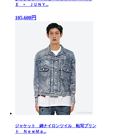
Ｅ × ＪＵＮＹ...
105,600円
ジャケット 綿ナイロンツイル 転写プリン
ト ＮｅｗＭａ...