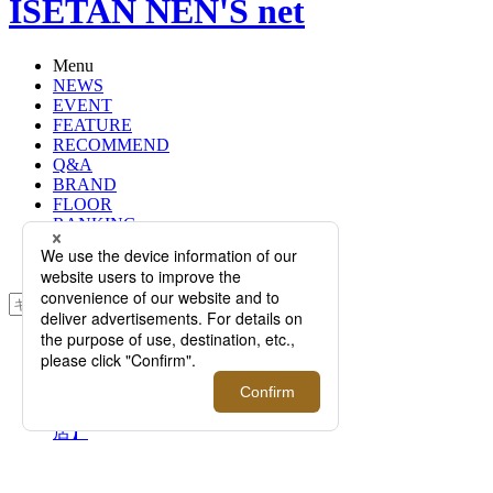
ISETAN NEN'S net
Menu
NEWS
EVENT
FEATURE
RECOMMEND
Q&A
BRAND
FLOOR
RANKING
ONLINE STORE
SERVICE
検索
TOP
PHOTO
【6月1日(月)更新】＜PRADA＞
MEN’S POP UP STORE【伊勢丹新宿
店】
【6月1日(月)更新】＜