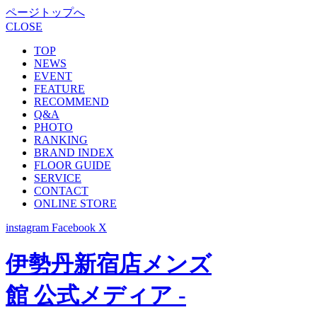
ページトップへ
CLOSE
TOP
NEWS
EVENT
FEATURE
RECOMMEND
Q&A
PHOTO
RANKING
BRAND INDEX
FLOOR GUIDE
SERVICE
CONTACT
ONLINE STORE
instagram
Facebook
X
伊勢丹新宿店メンズ
館 公式メディア -