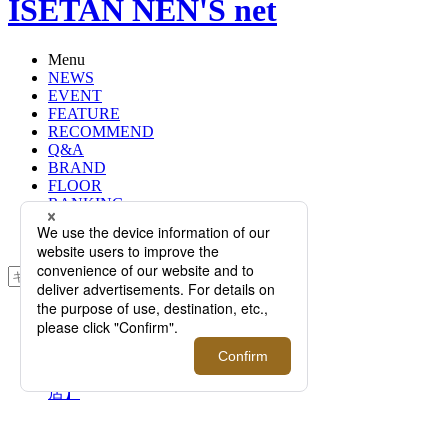
ISETAN NEN'S net
Menu
NEWS
EVENT
FEATURE
RECOMMEND
Q&A
BRAND
FLOOR
RANKING
ONLINE STORE
SERVICE
検索
TOP
PHOTO
【6月1日(月)更新】＜PRADA＞
MEN’S POP UP STORE【伊勢丹新宿
店】
【6月1日(月)更新】＜