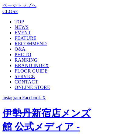
ページトップへ
CLOSE
TOP
NEWS
EVENT
FEATURE
RECOMMEND
Q&A
PHOTO
RANKING
BRAND INDEX
FLOOR GUIDE
SERVICE
CONTACT
ONLINE STORE
instagram
Facebook
X
伊勢丹新宿店メンズ
館 公式メディア -