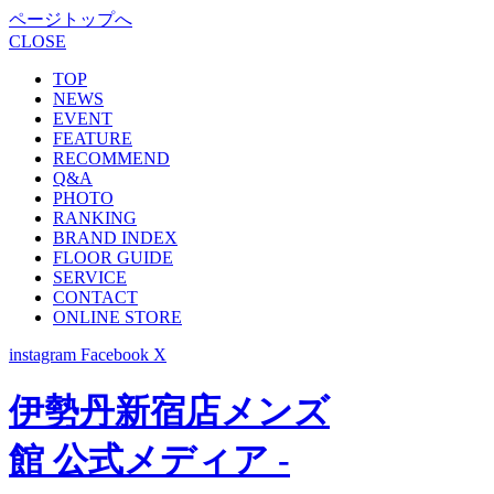
ページトップへ
CLOSE
TOP
NEWS
EVENT
FEATURE
RECOMMEND
Q&A
PHOTO
RANKING
BRAND INDEX
FLOOR GUIDE
SERVICE
CONTACT
ONLINE STORE
instagram
Facebook
X
伊勢丹新宿店メンズ
館 公式メディア -