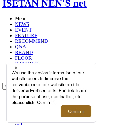
ISETAN NEN'S net
Menu
NEWS
EVENT
FEATURE
RECOMMEND
Q&A
BRAND
FLOOR
RANKING
ONLINE STORE
SERVICE
検索
TOP
PHOTO
【6月1日(月)更新】＜PRADA＞
MEN’S POP UP STORE【伊勢丹新宿
店】
【6月1日(月)更新】＜