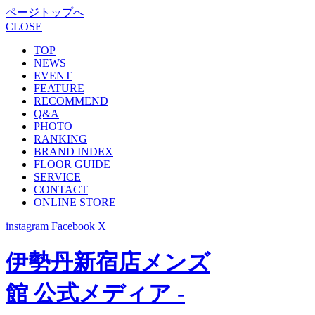
ページトップへ
CLOSE
TOP
NEWS
EVENT
FEATURE
RECOMMEND
Q&A
PHOTO
RANKING
BRAND INDEX
FLOOR GUIDE
SERVICE
CONTACT
ONLINE STORE
instagram
Facebook
X
伊勢丹新宿店メンズ
館 公式メディア -