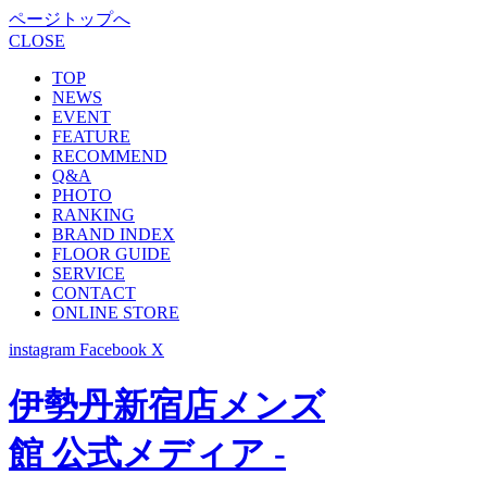
ページトップへ
CLOSE
TOP
NEWS
EVENT
FEATURE
RECOMMEND
Q&A
PHOTO
RANKING
BRAND INDEX
FLOOR GUIDE
SERVICE
CONTACT
ONLINE STORE
instagram
Facebook
X
伊勢丹新宿店メンズ
館 公式メディア -