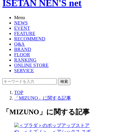
ISETAN NEN'S net
Menu
NEWS
EVENT
FEATURE
RECOMMEND
Q&A
BRAND
FLOOR
RANKING
ONLINE STORE
SERVICE
検索
TOP
「MIZUNO」に関する記事
「MIZUNO」に関する記事