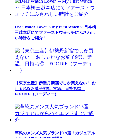
Dear Watch Lover ～My First Watch～ 日本橋
三越本店にてファーストウォッチにふさわし
い時計をご紹介！
【東京土産】伊勢丹新宿でしか買えない！ お
しゃれなお菓子9選。常温、日持ち◎｜
FOODIE（フーディー）
革靴のメンズ人気ブランド15選！カジュアル