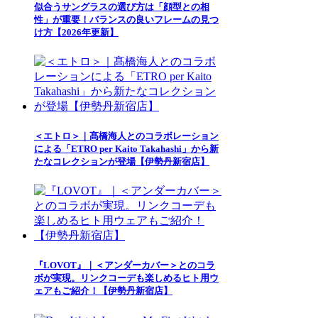
似合うサングラスの選び方は「顔型との相
性」が重要！バランスの良いフレームの見つ
け方【2026年更新】
＜エトロ＞｜髙橋海人とのコラボレーション
による「ETRO per Kaito Takahashi」から新
たなコレクションが登場【伊勢丹新宿店】
『LOVOT』｜＜アンダーカバー＞とのコラ
ボが実現。リンクコーデも楽しめるヒト用ウ
ェアもご紹介！【伊勢丹新宿店】