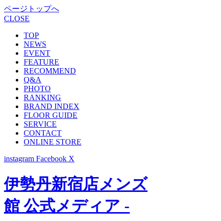
ページトップへ
CLOSE
TOP
NEWS
EVENT
FEATURE
RECOMMEND
Q&A
PHOTO
RANKING
BRAND INDEX
FLOOR GUIDE
SERVICE
CONTACT
ONLINE STORE
instagram
Facebook
X
伊勢丹新宿店メンズ
館 公式メディア -