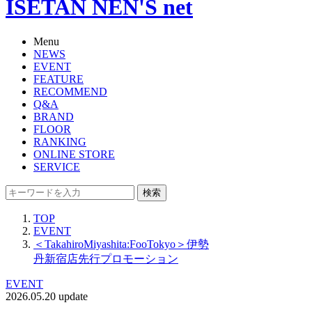
ISETAN NEN'S net
Menu
NEWS
EVENT
FEATURE
RECOMMEND
Q&A
BRAND
FLOOR
RANKING
ONLINE STORE
SERVICE
検索
TOP
EVENT
＜TakahiroMiyashita:FooTokyo＞伊勢
丹新宿店先行プロモーション
EVENT
2026.05.20 update