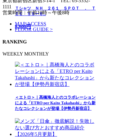
東京都新宿区新宿3-14-1
TEL: 03-3352-
1111
Ｔシャツ ＮＨ ２６１ ＳＰＯＴ ． Ｔ
営業時間：午前10時～午後8時
ＥＥ ＳＳー６...
MAP/ACCESS
8,800円
FLOOR GUIDE >
RANKING
WEEKLY
MONTHLY
＜エトロ＞｜髙橋海人とのコラボレーション
による「ETRO per Kaito Takahashi」から新
たなコレクションが登場【伊勢丹新宿店】