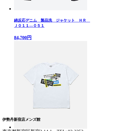
綿反応デニム 製品洗 ジャケット ＨＲ
Ｊ０１１—０５１
84,700円
伊勢丹新宿店メンズ館