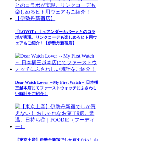
『LOVOT』｜＜アンダーカバー＞とのコラ
ボが実現。リンクコーデも楽しめるヒト用ウ
ェアもご紹介！【伊勢丹新宿店】
Dear Watch Lover ～My First Watch～ 日本橋
三越本店にてファーストウォッチにふさわし
い時計をご紹介！
【東京土産】伊勢丹新宿でしか買えない！ お