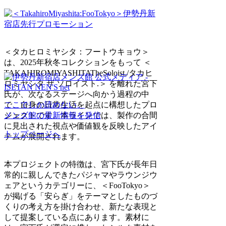
＜タカヒロミヤシタ：フートウキョウ＞
は、2025年秋冬コレクションをもって ＜
TAKAHIROMIYASHITATheSoloist./タカヒ
ロミヤシタ ザ ソロイスト.＞ を離れた宮下
氏が、次なるステージへ向かう過程の中
で、自身の日常生活を起点に構想したプロ
ここでしか読めない、
ジェクトです。本ラインでは、製作の合間
メンズ館の最新情報を発信
に見出された視点や価値観を反映したアイ
トップページへ
テムが展開されます。
本プロジェクトの特徴は、宮下氏が長年日
常的に親しんできたパジャマやラウンジウ
ェアというカテゴリーに、＜FooTokyo＞
が掲げる「安らぎ」をテーマとしたものづ
くりの考え方を掛け合わせ、新たな表現と
して提案している点にあります。素材に