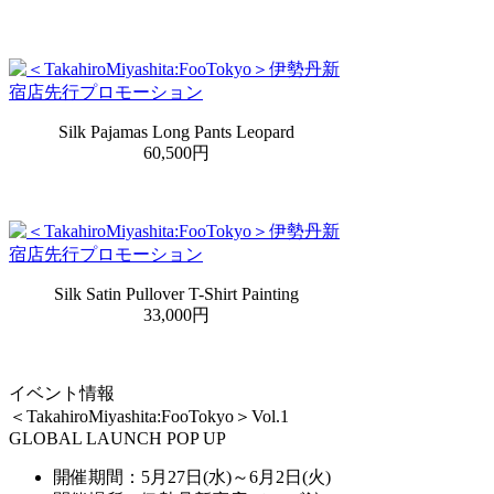
Silk Pajamas Long Pants Leopard
60,500円
Silk Satin Pullover T-Shirt Painting
33,000円
イベント情報
＜TakahiroMiyashita:FooTokyo＞Vol.1
GLOBAL LAUNCH POP UP
開催期間：5月27日(水)～6月2日(火)