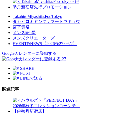
TakahiroMiyashita:FooTokyo
タカヒロミヤシタ：フートウキョウ
宮下貴裕
メンズ館6階
メンズクリエーターズ
EVENT&NEWS【2026/5/27～6/2】
Googleカレンダーに登録する
27
SHARE
POST
LINEで送る
関連記事