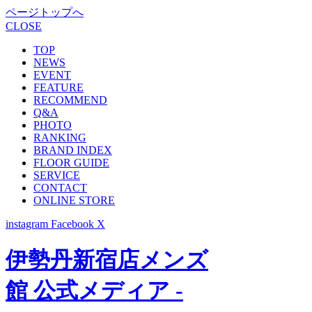
ページトップへ
CLOSE
TOP
NEWS
EVENT
FEATURE
RECOMMEND
Q&A
PHOTO
RANKING
BRAND INDEX
FLOOR GUIDE
SERVICE
CONTACT
ONLINE STORE
instagram
Facebook
X
伊勢丹新宿店メンズ
館 公式メディア -