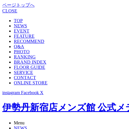
ページトップへ
CLOSE
TOP
NEWS
EVENT
FEATURE
RECOMMEND
Q&A
PHOTO
RANKING
BRAND INDEX
FLOOR GUIDE
SERVICE
CONTACT
ONLINE STORE
instagram
Facebook
X
伊勢丹新宿店メンズ館 公式メディア -
Menu
NEWS