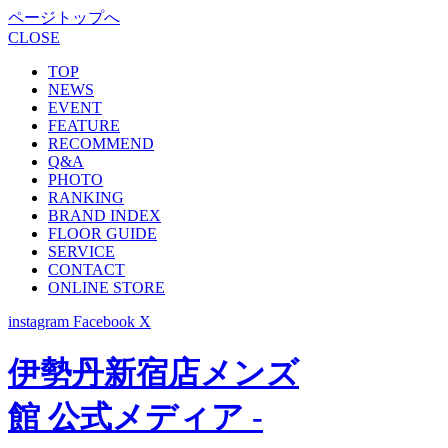
ページトップへ
CLOSE
TOP
NEWS
EVENT
FEATURE
RECOMMEND
Q&A
PHOTO
RANKING
BRAND INDEX
FLOOR GUIDE
SERVICE
CONTACT
ONLINE STORE
instagram
Facebook
X
伊勢丹新宿店メンズ
館 公式メディア -