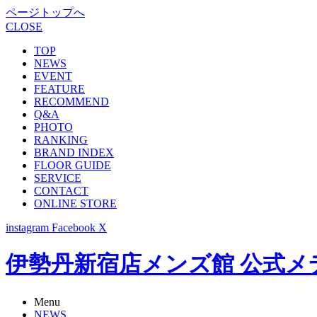
ページトップへ
CLOSE
TOP
NEWS
EVENT
FEATURE
RECOMMEND
Q&A
PHOTO
RANKING
BRAND INDEX
FLOOR GUIDE
SERVICE
CONTACT
ONLINE STORE
instagram
Facebook
X
伊勢丹新宿店メンズ館 公式メディア -
Menu
NEWS