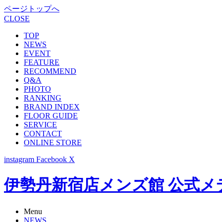
ページトップへ
CLOSE
TOP
NEWS
EVENT
FEATURE
RECOMMEND
Q&A
PHOTO
RANKING
BRAND INDEX
FLOOR GUIDE
SERVICE
CONTACT
ONLINE STORE
instagram
Facebook
X
伊勢丹新宿店メンズ館 公式メディア -
Menu
NEWS