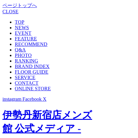
ページトップへ
CLOSE
TOP
NEWS
EVENT
FEATURE
RECOMMEND
Q&A
PHOTO
RANKING
BRAND INDEX
FLOOR GUIDE
SERVICE
CONTACT
ONLINE STORE
instagram
Facebook
X
伊勢丹新宿店メンズ
館 公式メディア -