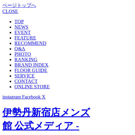
ページトップへ
CLOSE
TOP
NEWS
EVENT
FEATURE
RECOMMEND
Q&A
PHOTO
RANKING
BRAND INDEX
FLOOR GUIDE
SERVICE
CONTACT
ONLINE STORE
instagram
Facebook
X
伊勢丹新宿店メンズ
館 公式メディア -