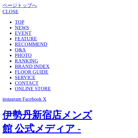
ページトップへ
CLOSE
TOP
NEWS
EVENT
FEATURE
RECOMMEND
Q&A
PHOTO
RANKING
BRAND INDEX
FLOOR GUIDE
SERVICE
CONTACT
ONLINE STORE
instagram
Facebook
X
伊勢丹新宿店メンズ
館 公式メディア -