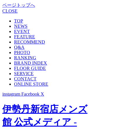
ページトップへ
CLOSE
TOP
NEWS
EVENT
FEATURE
RECOMMEND
Q&A
PHOTO
RANKING
BRAND INDEX
FLOOR GUIDE
SERVICE
CONTACT
ONLINE STORE
instagram
Facebook
X
伊勢丹新宿店メンズ
館 公式メディア -