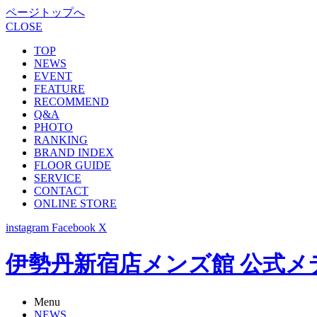
ページトップへ
CLOSE
TOP
NEWS
EVENT
FEATURE
RECOMMEND
Q&A
PHOTO
RANKING
BRAND INDEX
FLOOR GUIDE
SERVICE
CONTACT
ONLINE STORE
instagram
Facebook
X
伊勢丹新宿店メンズ館 公式メディア -
Menu
NEWS