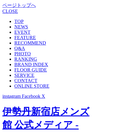
ページトップへ
CLOSE
TOP
NEWS
EVENT
FEATURE
RECOMMEND
Q&A
PHOTO
RANKING
BRAND INDEX
FLOOR GUIDE
SERVICE
CONTACT
ONLINE STORE
instagram
Facebook
X
伊勢丹新宿店メンズ
館 公式メディア -