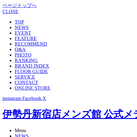
ページトップへ
CLOSE
TOP
NEWS
EVENT
FEATURE
RECOMMEND
Q&A
PHOTO
RANKING
BRAND INDEX
FLOOR GUIDE
SERVICE
CONTACT
ONLINE STORE
instagram
Facebook
X
伊勢丹新宿店メンズ館 公式メディア -
Menu
NEWS