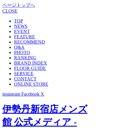
ページトップへ
CLOSE
TOP
NEWS
EVENT
FEATURE
RECOMMEND
Q&A
PHOTO
RANKING
BRAND INDEX
FLOOR GUIDE
SERVICE
CONTACT
ONLINE STORE
instagram
Facebook
X
伊勢丹新宿店メンズ
館 公式メディア -