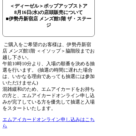
＜
ディーゼル
＞ポップアップストア
8月16
日
(
水
)
の店頭販売について
■伊勢丹新宿店 メンズ館1階 ザ・ステー
ジ
ご購入をご希望のお客様は、伊勢丹新宿
店 メンズ館1階 ＜イソップ＞脇階段までお
越し下さい。
午前10時10分より、入場の順番を決める抽
選を行います。 (抽選の時間に遅れた場合
は、いかなる理由であっても抽選には参加
いただけません)
混雑緩和のため、エムアイカードをお持ち
の方と、エムアイカードオンライン申し込
みが完了している方を優先して抽選と入場
をスタートいたします。
エムアイカードオンライン申し込みはこち
ら