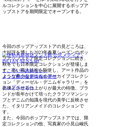
ルコレクションを中心に展開するポップア
ップストアを期間限定でオープンする。
今回のポップアップストアの見どころは、
大好評を博した2023年春夏シーズンのポッ
プアップストア限定コレクションに続き、
秋冬でも日本限定コレクションが登場しま
す。高い職人技術を駆使し、アート作品の
ここでしか読めない、
ような希少なデニムのアーカイブコレクシ
メンズ館の最新情報を発信
ョン「ディーゼル・デニムギャラリー」を
トップページへ
彷彿とさせる仕上がりが最大の特徴。ブラ
ンドが長年かけて培ったクラフツマンシッ
プとデニムの知識を現代の美学に反映させ
た、イタリアンメイドのコレクションで
す。
また、今回のポップアップストアでは、限
定コレクションの他、写真家の小見山峻氏