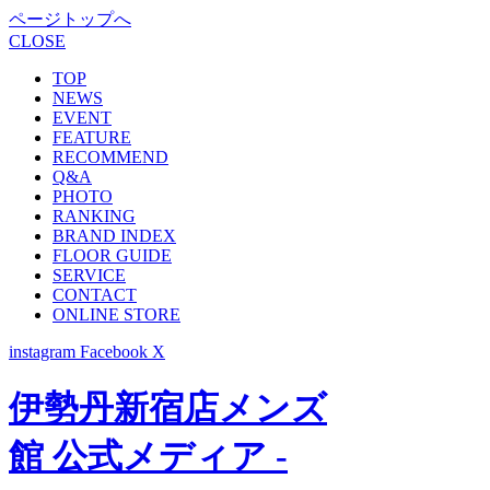
ページトップへ
CLOSE
TOP
NEWS
EVENT
FEATURE
RECOMMEND
Q&A
PHOTO
RANKING
BRAND INDEX
FLOOR GUIDE
SERVICE
CONTACT
ONLINE STORE
instagram
Facebook
X
伊勢丹新宿店メンズ
館 公式メディア -