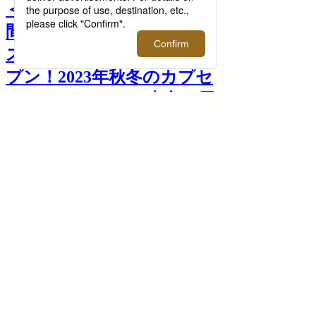
＜ディーゼル＞が国内で期
間限定となるポップアップ
ストアをメンズ館にてオー
プン！2023年秋冬のカプセ
ルコレクションを中心に展
開。 >>
次へ