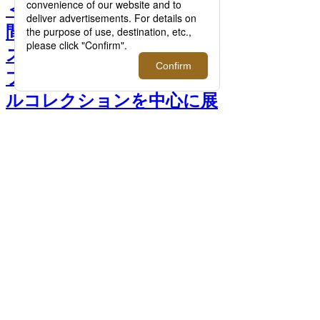
＜ディーゼル＞が国内で期
間限定となるポップアップ
ストアをメンズ館にてオー
プン！2023年秋冬のカプセ
ルコレクションを中心に展
開。 >>
前へ
次へ
ポップアップストア先行 デニムジャケッ
ト 90,200円