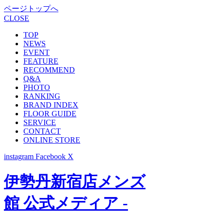
ページトップへ
CLOSE
TOP
NEWS
EVENT
FEATURE
RECOMMEND
Q&A
PHOTO
RANKING
BRAND INDEX
FLOOR GUIDE
SERVICE
CONTACT
ONLINE STORE
instagram
Facebook
X
伊勢丹新宿店メンズ
館 公式メディア -