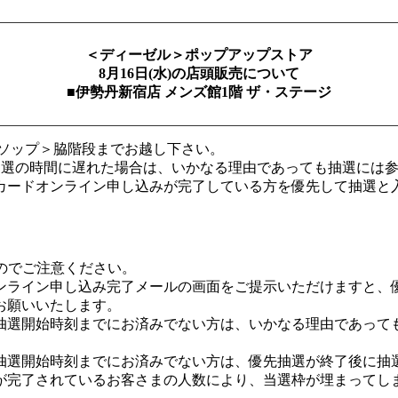
＜
ディーゼル
＞ポップアップストア
8月16
日
(
水
)
の店頭販売について
■伊勢丹新宿店 メンズ館1階 ザ・ステージ
イソップ＞脇階段までお越し下さい。
(抽選の時間に遅れた場合は、いかなる理由であっても抽選には参
カードオンライン申し込みが完了している方を優先して抽選と
のでご注意ください。
ンライン申し込み完了メールの画面をご提示いただけますと、
お願いいたします。
抽選開始時刻までにお済みでない方は、いかなる理由であって
抽選開始時刻までにお済みでない方は、優先抽選が終了後に抽
が完了されているお客さまの人数により、当選枠が埋まってし