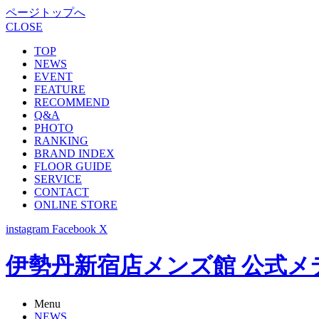
ページトップへ
CLOSE
TOP
NEWS
EVENT
FEATURE
RECOMMEND
Q&A
PHOTO
RANKING
BRAND INDEX
FLOOR GUIDE
SERVICE
CONTACT
ONLINE STORE
instagram
Facebook
X
伊勢丹新宿店メンズ館 公式メディア -
Menu
NEWS