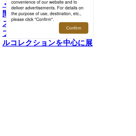
＜ディーゼル＞が国内で期
間限定となるポップアップ
ストアをメンズ館にてオー
プン！2023年秋冬のカプセ
ルコレクションを中心に展
開。 >>
前へ
次へ
ポップアップストア先行 デニムパンツ
72,600円