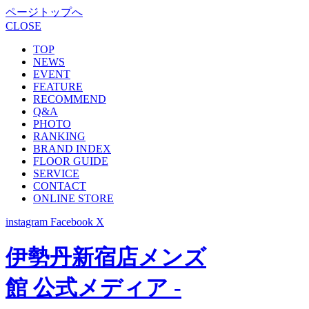
ページトップへ
CLOSE
TOP
NEWS
EVENT
FEATURE
RECOMMEND
Q&A
PHOTO
RANKING
BRAND INDEX
FLOOR GUIDE
SERVICE
CONTACT
ONLINE STORE
instagram
Facebook
X
伊勢丹新宿店メンズ
館 公式メディア -