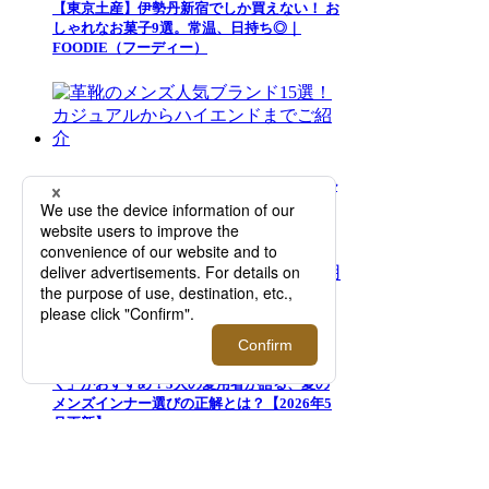
【東京土産】伊勢丹新宿でしか買えない！ お
しゃれなお菓子9選。常温、日持ち◎｜
FOODIE（フーディー）
革靴のメンズ人気ブランド15選！カジュアル
からハイエンドまでご紹介
夏のズボン下の汗対策には「ロンパンをは
く」がおすすめ！3人の愛用者が語る、夏の
メンズインナー選びの正解とは？【2026年5
月更新】