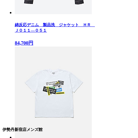
綿反応デニム 製品洗 ジャケット ＨＲ
Ｊ０１１—０５１
84,700円
伊勢丹新宿店メンズ館