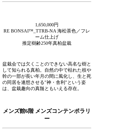
1,650,000円
RE BONSAI™️_TTRB-NA 海松茶色／フレ
ーム仕上げ
推定樹齢250年真柏盆栽
盆栽会では欠くことのできない高名な樹と
して知られる真柏。自然の中で枯れた枝や
幹の一部が長い年月の間に風化し、生と死
の同居を連想させる"神・舎利"という姿
は、盆栽趣向の真髄ともいえる存在。
メンズ館6階 メンズコンテンポラリ
ー