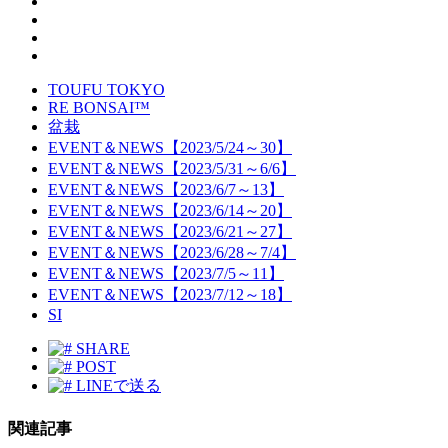
TOUFU TOKYO
RE BONSAI™️
盆栽
EVENT＆NEWS【2023/5/24～30】
EVENT＆NEWS【2023/5/31～6/6】
EVENT＆NEWS【2023/6/7～13】
EVENT＆NEWS【2023/6/14～20】
EVENT＆NEWS【2023/6/21～27】
EVENT＆NEWS【2023/6/28～7/4】
EVENT＆NEWS【2023/7/5～11】
EVENT＆NEWS【2023/7/12～18】
SI
SHARE
POST
LINEで送る
関連記事