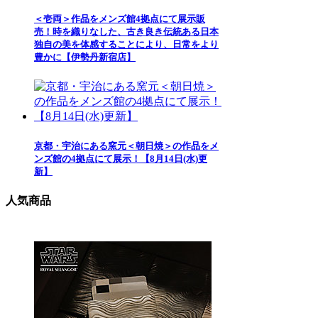
＜壱両＞作品をメンズ館4拠点にて展示販
売！時を織りなした、古き良き伝統ある日本
独自の美を体感することにより、日常をより
豊かに【伊勢丹新宿店】
京都・宇治にある窯元＜朝日焼＞の作品をメ
ンズ館の4拠点にて展示！【8月14日(水)更
新】
人気商品