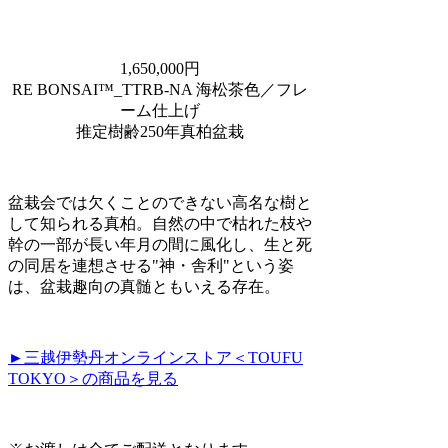
1,650,000円
RE BONSAI™️_TTRB-NA 海松茶色／フレ
ーム仕上げ
推定樹齢250年真柏盆栽
盆栽会では欠くことのできない高名な樹と
して知られる真柏。自然の中で枯れた枝や
幹の一部が長い年月の間に風化し、生と死
の同居を連想させる"神・舎利"という姿
は、盆栽趣向の真髄ともいえる存在。
►三越伊勢丹オンラインストア＜TOUFU
TOKYO＞の商品を見る