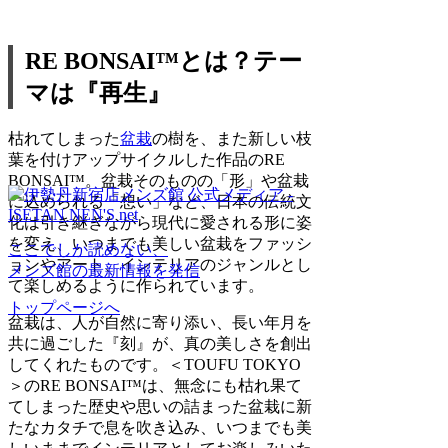
RE BONSAI™️とは？テー
マは『再生』
枯れてしまった
盆栽
の樹を、また新しい枝
葉を付けアップサイクルした作品のRE
BONSAI™️。盆栽そのものの「形」や盆栽
に込められる「想い」など、日本の伝統文
化は引き継ぎながら現代に愛される形に姿
を変え、いつまでも美しい盆栽をファッシ
ここでしか読めない、
ョンやアート、インテリアのジャンルとし
メンズ館の最新情報を発信
て楽しめるように作られています。
トップページへ
盆栽は、人が自然に寄り添い、長い年月を
共に過ごした『刻』が、真の美しさを創出
してくれたものです。＜TOUFU TOKYO
＞のRE BONSAI™️は、無念にも枯れ果て
てしまった歴史や思いの詰まった盆栽に新
たなカタチで息を吹き込み、いつまでも美