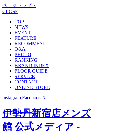
ページトップへ
CLOSE
TOP
NEWS
EVENT
FEATURE
RECOMMEND
Q&A
PHOTO
RANKING
BRAND INDEX
FLOOR GUIDE
SERVICE
CONTACT
ONLINE STORE
instagram
Facebook
X
伊勢丹新宿店メンズ
館 公式メディア -