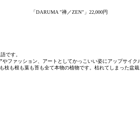
「DARUMA "禅／ZEN"」22,000円
の造語です。
アやファッション、アートとしてかっこいい姿にアップサイク
Iは木も枝も根も葉も苔も全て本物の植物です。枯れてしまった