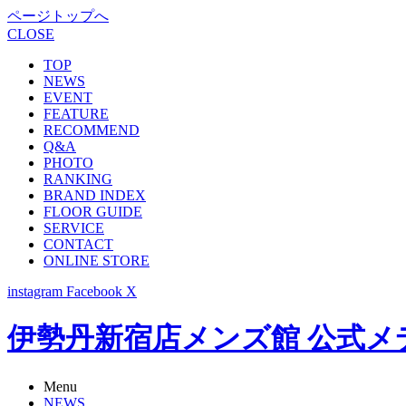
ページトップへ
CLOSE
TOP
NEWS
EVENT
FEATURE
RECOMMEND
Q&A
PHOTO
RANKING
BRAND INDEX
FLOOR GUIDE
SERVICE
CONTACT
ONLINE STORE
instagram
Facebook
X
伊勢丹新宿店メンズ館 公式メディア -
Menu
NEWS