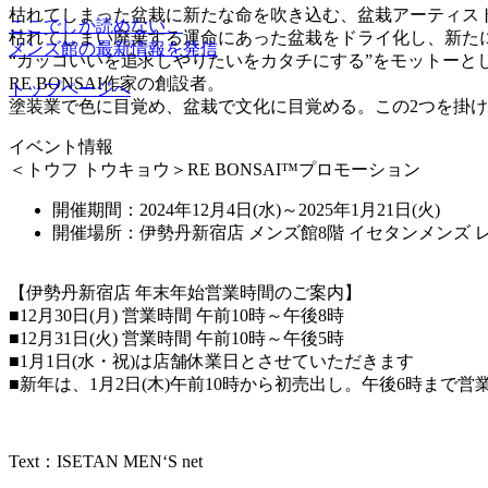
枯れてしまった盆栽に新たな命を吹き込む、盆栽アーティス
ここでしか読めない、
枯れてしまい廃棄する運命にあった盆栽をドライ化し、新たに
メンズ館の最新情報を発信
“カッコいいを追求しやりたいをカタチにする”をモットーと
RE BONSAI作家の創設者。
トップページへ
塗装業で色に目覚め、盆栽で文化に目覚める。この2つを掛
イベント情報
＜トウフ トウキョウ＞RE BONSAI™プロモーション
開催期間：2024年12月4日(水)～2025年1月21日(火)
開催場所：伊勢丹新宿店 メンズ館8階 イセタンメンズ 
【伊勢丹新宿店 年末年始営業時間のご案内】
■12月30日(月) 営業時間 午前10時～午後8時
■12月31日(火) 営業時間 午前10時～午後5時
■1月1日(水・祝)は店舗休業日とさせていただきます
■新年は、1月2日(木)午前10時から初売出し。午後6時まで営
Text：ISETAN MEN‘S net