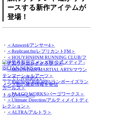
ースする新作アイテムが
登場！
・
＜Answer4/アンサー4＞
・
＜Replicant.fm/レプリカントFM＞
・
＜HOUYHNHNM RUNNING CLUB/フ
イナムランニングクラブ♡＞
・
＜MOUNTAIN MARTIAL ARTS/マウン
テンマーシャルアーツ＞
ここでしか読めない、
・
＜Run boys! Run girls!/ランボーイズラン
メンズ館の最新情報を発信
ガールズ＞
・
＜PAAGO WORKS/パーゴワークス＞
トップページへ
・
＜Ultimate Direction/アルティメイトディ
レクション＞
・
＜ALTRA/アルトラ＞