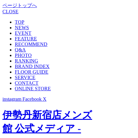
ページトップへ
CLOSE
TOP
NEWS
EVENT
FEATURE
RECOMMEND
Q&A
PHOTO
RANKING
BRAND INDEX
FLOOR GUIDE
SERVICE
CONTACT
ONLINE STORE
instagram
Facebook
X
伊勢丹新宿店メンズ
館 公式メディア -