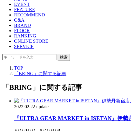
EVENT
FEATURE
RECOMMEND
Q&A
BRAND
FLOOR
RANKING
ONLINE STORE
SERVICE
検索
TOP
「BRING」に関する記事
「BRING」に関する記事
2022.02.22 update
『ULTRA GEAR MARKET in ISE
2022.03.02 - 2022.03.08