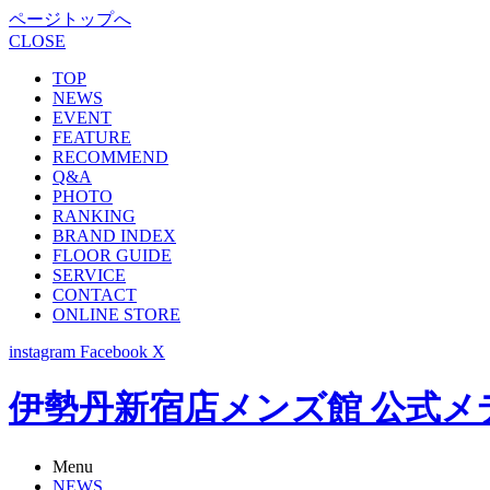
ページトップへ
CLOSE
TOP
NEWS
EVENT
FEATURE
RECOMMEND
Q&A
PHOTO
RANKING
BRAND INDEX
FLOOR GUIDE
SERVICE
CONTACT
ONLINE STORE
instagram
Facebook
X
伊勢丹新宿店メンズ館 公式メディア -
Menu
NEWS