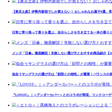
【東京土産】伊勢丹新宿でしか買えない！ おしゃれなお菓子9選。常
日常に寄り添って香りを選ぶ、自分らしさを引き立てる一本の香りとの出会い「
メンズ「日傘」徹底解説！失敗しない選び方とおすすめ商品紹介【20
似合うサングラスの選び方は「顔型との相性」が重要！バランスの良
『LOVOT』｜＜アンダーカバー＞とのコラボが実現。リンクコー