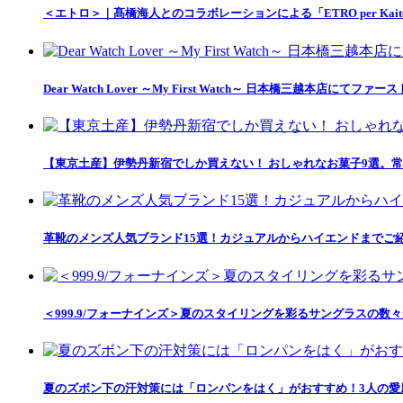
＜エトロ＞｜髙橋海人とのコラボレーションによる「ETRO per Kait
Dear Watch Lover ～My First Watch～ 日本橋三越本店
【東京土産】伊勢丹新宿でしか買えない！ おしゃれなお菓子9選。常
革靴のメンズ人気ブランド15選！カジュアルからハイエンドまでご
＜999.9/フォーナインズ＞夏のスタイリングを彩るサングラスの数
夏のズボン下の汗対策には「ロンパンをはく」がおすすめ！3人の愛用